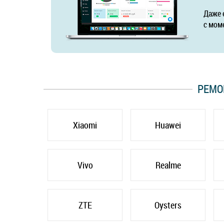
Даже 
с мом
РЕМО
Xiaomi
Huawei
Vivo
Realme
ZTE
Oysters