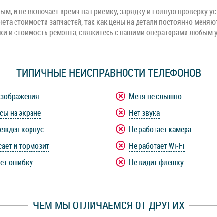
м, и не включает время на приемку, зарядку и полную проверку ус
чета стоимости запчастей, так как цены на детали постоянно меняю
оки и стоимость ремонта, свяжитесь с нашими операторами любым 
ТИПИЧНЫЕ НЕИСПРАВНОСТИ ТЕЛЕФОНОВ
изображения
Меня не слышно
сы на экране
Нет звука
ежден корпус
Не работает камера
сает и тормозит
Не работает Wi-Fi
ет ошибку
Не видит флешку
ЧЕМ МЫ ОТЛИЧАЕМСЯ ОТ ДРУГИХ