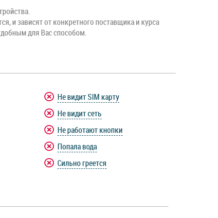
тройства.
тся, и зависят от конкретного поставщика и курса
удобным для Вас способом.
Не видит SIM карту
Не видит сеть
Не работают кнопки
Попала вода
Сильно греется