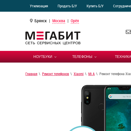
Утилизация
Продать Б/У
Купить Б/У
Сотруднич
Брянск
|
Москва
|
Орёл
НОУТБУКИ
ТЕЛЕФОНЫ
ТЕХНИКА
Главная
Ремонт телефонов
Xiaomi
Mi A
Ремонт телефона Xia