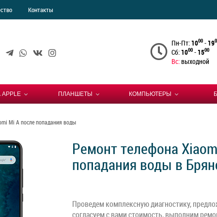
ество
Контакты
00
0
Пн-Пт:
10
-
19
00
00
Сб:
10
-
15
Вс:
выходной
 APPLE
ПЛАНШЕТЫ
КОМПЬЮТЕРЫ
omi Mi A после попадания воды
Ремонт телефона Xiaomi
попадания воды в Брян
Проведем комплексную диагностику, предло
согласуем с вами стоимость, выполним ремон