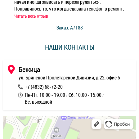
начал иногда зависать и перезагружаться.
Ноу
Понравилось то, что когда сдавала телефон в ремонт,
Беж
мастер при мне сделал быструю диагностику и сказал
Читать весь отзыв
Чит
стоимость ремонта. Спасибо мастерам за качество
Заказ: A7188
ее,
работы и оперативность!
уду
НАШИ КОНТАКТЫ
ь
Бежица
ул. Брянской Пролетарской Дивизии, д.22, офис 5
+7 (4832) 68-72-20
Пн-Пт: 10:00 - 19:00
Сб: 10:00 - 15:00
Вс: выходной