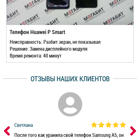
Телефон Huawei P Smart
Неисправность: Разбит экран, не показывал
Решение: Замена дисплейного модуля
Время ремонта: 40 минут
ОТЗЫВЫ НАШИХ КЛИЕНТОВ
Светлана
Дм
ным
После того как уранила свой телефон Samsung A5, он
Реб