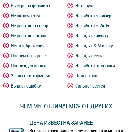
Быстро разряжается
Нет звука
Не включается
Не работает камера
Не работает сенсор
Не работает Wi-Fi
Не работает экран
Не видит флешку
Нет изображения
Не видит SIM карту
Полосы на экране
Не видит сеть
Поврежден корпус
Не работают кнопки
Зависает и тормозит
Попала вода
Выдает ошибку
Сильно греется
ЧЕМ МЫ ОТЛИЧАЕМСЯ ОТ ДРУГИХ
ЦЕНА ИЗВЕСТНА ЗАРАНЕЕ
Всегда согласовываем цену до начала ремонта и