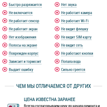
Быстро разряжается
Нет звука
Не включается
Не работает камера
Не работает сенсор
Не работает Wi-Fi
Не работает экран
Не видит флешку
Нет изображения
Не видит SIM карту
Полосы на экране
Не видит сеть
Поврежден корпус
Не работают кнопки
Зависает и тормозит
Попала вода
Выдает ошибку
Сильно греется
ЧЕМ МЫ ОТЛИЧАЕМСЯ ОТ ДРУГИХ
ЦЕНА ИЗВЕСТНА ЗАРАНЕЕ
Всегда согласовываем цену до начала ремонта и