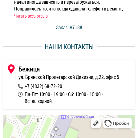
начал иногда зависать и перезагружаться.
Ноу
Понравилось то, что когда сдавала телефон в ремонт,
Беж
мастер при мне сделал быструю диагностику и сказал
Читать весь отзыв
Чит
стоимость ремонта. Спасибо мастерам за качество
Заказ: A7188
ее,
работы и оперативность!
уду
НАШИ КОНТАКТЫ
ь
Бежица
ул. Брянской Пролетарской Дивизии, д.22, офис 5
+7 (4832) 68-72-20
Пн-Пт: 10:00 - 19:00
Сб: 10:00 - 15:00
Вс: выходной