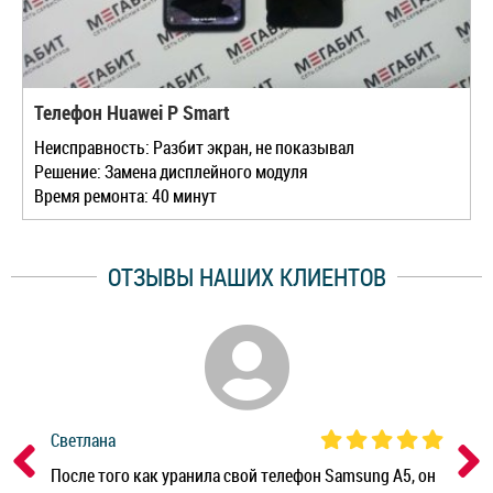
Телефон Huawei P Smart
Неисправность: Разбит экран, не показывал
Решение: Замена дисплейного модуля
Время ремонта: 40 минут
ОТЗЫВЫ НАШИХ КЛИЕНТОВ
Светлана
Дм
ным
После того как уранила свой телефон Samsung A5, он
Реб