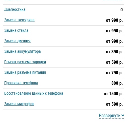
Диагностика
0
Xperia L1
Xperia L2
Замена тачскрина
от 990 р.
Xperia L3
Xperia L4
Замена стекла
от 990 р.
Замена дисплея
от 990 р.
Xperia Pro
Xperia Pro-I
Замена аккумулятора
от 390 р.
Xperia S
Xperia X
Ремонт разъема зарядки
от 590 р.
Замена разъема питания
от 790 р.
Xperia X Compact
Xperia X Performance
Прошивка телефона
800 р.
Xperia XA
Xperia XA Ultra
Восстановление данных с телефона
от 1500 р.
Замена микрофон
Xperia XA1
Xperia XA1 Plus
от 590 р.
Развернуть
Xperia XA1 Ultra
Xperia XA2