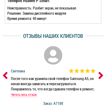
Телефон Huawei P Smart
Неисправность: Разбит экран, не показывал
Решение: Замена дисплейного модуля
Время ремонта: 40 минут
ОТЗЫВЫ НАШИХ КЛИЕНТОВ
Светлана
Дм
ным
После того как уранила свой телефон Samsung A5, он
Реб
начал иногда зависать и перезагружаться.
Ноу
Понравилось то, что когда сдавала телефон в ремонт,
Беж
мастер при мне сделал быструю диагностику и сказал
Читать весь отзыв
Чит
стоимость ремонта. Спасибо мастерам за качество
Заказ: A7188
ее,
работы и оперативность!