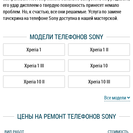
его удар дисплеем о твердую поверхность принесет немало
проблем. Но, к счастью, все они решаемые. Услуга по замене
тачскрина на телефоне Sony доступна в нашей мастерской.
МОДЕЛИ ТЕЛЕФОНОВ SONY
Xperia 1
Xperia 1 II
Xperia 1 III
Xperia 10
Xperia 10 II
Xperia 10 III
Xperia 10 Plus
Xperia 5
Все модели
Xperia 5 II
Xperia 5 III
ЦЕНЫ НА РЕМОНТ ТЕЛЕФОНОВ SONY
Xperia C5 Ultra
Xperia E5
ВИД РАБОТ
СТОИМОСТЬ