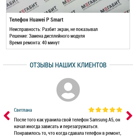
Телефон Huawei P Smart
Неисправность: Разбит экран, не показывал
Решение: Замена дисплейного модуля
Время ремонта: 40 минут
ОТЗЫВЫ НАШИХ КЛИЕНТОВ
Светлана
Дм
ным
После того как уранила свой телефон Samsung A5, он
Реб
начал иногда зависать и перезагружаться.
Ноу
Понравилось то, что когда сдавала телефон в ремонт,
Беж