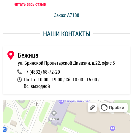
мастер при мне сделал быструю диагностику и сказал
Читать весь отзыв
Чит
стоимость ремонта. Спасибо мастерам за качество
Заказ: A7188
ее,
работы и оперативность!
уду
НАШИ КОНТАКТЫ
ь
Бежица
ул. Брянской Пролетарской Дивизии, д.22, офис 5
+7 (4832) 68-72-20
Пн-Пт: 10:00 - 19:00
Сб: 10:00 - 15:00
Вс: выходной