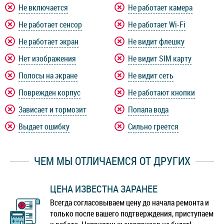
Не включается
Не работает камера
Не работает сенсор
Не работает Wi-Fi
Не работает экран
Не видит флешку
Нет изображения
Не видит SIM карту
Полосы на экране
Не видит сеть
Поврежден корпус
Не работают кнопки
Зависает и тормозит
Попала вода
Выдает ошибку
Сильно греется
ЧЕМ МЫ ОТЛИЧАЕМСЯ ОТ ДРУГИХ
ЦЕНА ИЗВЕСТНА ЗАРАНЕЕ
Всегда согласовываем цену до начала ремонта и
только после вашего подтверждения, приступаем