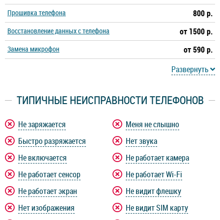
Прошивка телефона
800 р.
Nokia 7.1
Nokia 7 Plus
Восстановление данных с телефона
от 1500 р.
Замена микрофон
Nokia 7
Nokia 6.2
от 590 р.
Развернуть
Nokia 6.1 Plus
Nokia 6.1
ТИПИЧНЫЕ НЕИСПРАВНОСТИ ТЕЛЕФОНОВ
Nokia 6
Nokia 5.4
Не заряжается
Меня не слышно
Nokia 5.3
Nokia 5.1 Plus
Быстро разряжается
Нет звука
Nokia 5.1
Nokia 5
Не включается
Не работает камера
Не работает сенсор
Не работает Wi-Fi
Nokia 4.2
Nokia 3.4
Не работает экран
Не видит флешку
Нет изображения
Не видит SIM карту
Nokia 3.2
Nokia 3.1 Plus