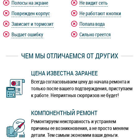
Полосы на экране
Не видит сеть
Nokia 3.1
Nokia 3
Поврежден корпус
Не работают кнопки
Зависает и тормозит
Попала вода
Nokia 2V
Nokia 2.4
Выдает ошибку
Сильно греется
Nokia 2.3
Nokia 2.2
ЧЕМ МЫ ОТЛИЧАЕМСЯ ОТ ДРУГИХ
Nokia 2.1
Nokia 2
ЦЕНА ИЗВЕСТНА ЗАРАНЕЕ
Nokia 1.4
Nokia 1.3
Всегда согласовываем цену до начала ремонта и
только после вашего подтверждения, приступаем
Nokia 1 Plus
к работе. Неприятных сюрпризов не будет!
КОМПОНЕНТНЫЙ РЕМОНТ
Ремонтируем неисправность и устраняем
причины ее возникновения, а не просто меняем
детали. Тем самым экономим ваши деньги.