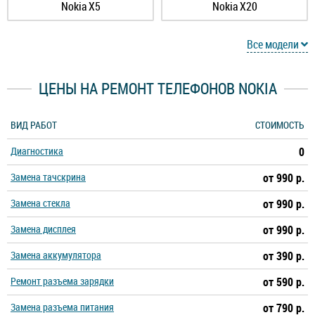
Nokia X5
Nokia X20
Nokia X10
Nokia G50
Все модели
Nokia G20
Nokia G10
ЦЕНЫ НА РЕМОНТ ТЕЛЕФОНОВ NOKIA
Nokia C3
Nokia C30
ВИД РАБОТ
СТОИМОСТЬ
Диагностика
0
Nokia C20 Plus
Nokia C20
Замена тачскрина
от 990 р.
Nokia C01 Plus
Nokia 9 PureView
Замена стекла
от 990 р.
Замена дисплея
от 990 р.
Nokia 8.3
Nokia 8.1
Замена аккумулятора
от 390 р.
Nokia 8 Sirocco
Nokia 8
Ремонт разъема зарядки
от 590 р.
Замена разъема питания
от 790 р.
Nokia 7.3
Nokia 7.2