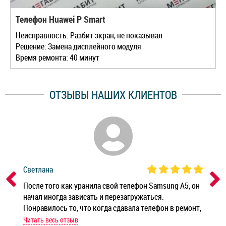
Телефон Huawei P Smart
Неисправность: Разбит экран, не показывал
Решение: Замена дисплейного модуля
Время ремонта: 40 минут
ОТЗЫВЫ НАШИХ КЛИЕНТОВ
Светлана
Дм
ным
После того как уранила свой телефон Samsung A5, он
Реб
начал иногда зависать и перезагружаться.
Ноу
Понравилось то, что когда сдавала телефон в ремонт,
Беж
мастер при мне сделал быструю диагностику и сказал
Читать весь отзыв
Чит