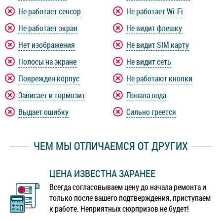
Не работает сенсор
Не работает Wi-Fi
Не работает экран
Не видит флешку
Нет изображения
Не видит SIM карту
Полосы на экране
Не видит сеть
Поврежден корпус
Не работают кнопки
Зависает и тормозит
Попала вода
Выдает ошибку
Сильно греется
ЧЕМ МЫ ОТЛИЧАЕМСЯ ОТ ДРУГИХ
ЦЕНА ИЗВЕСТНА ЗАРАНЕЕ
Всегда согласовываем цену до начала ремонта и
только после вашего подтверждения, приступаем
к работе. Неприятных сюрпризов не будет!