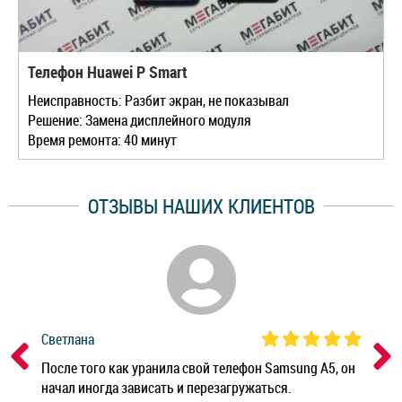
Телефон Huawei P Smart
Неисправность: Разбит экран, не показывал
Решение: Замена дисплейного модуля
Время ремонта: 40 минут
ОТЗЫВЫ НАШИХ КЛИЕНТОВ
Светлана
Дм
ным
После того как уранила свой телефон Samsung A5, он
Реб
начал иногда зависать и перезагружаться.
Ноу