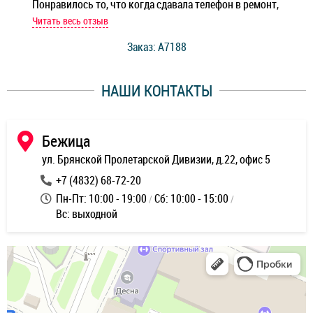
Понравилось то, что когда сдавала телефон в ремонт,
Беж
мастер при мне сделал быструю диагностику и сказал
Читать весь отзыв
Чит
стоимость ремонта. Спасибо мастерам за качество
Заказ: A7188
ее,
работы и оперативность!
уду
НАШИ КОНТАКТЫ
ь
Бежица
ул. Брянской Пролетарской Дивизии, д.22, офис 5
+7 (4832) 68-72-20
Пн-Пт: 10:00 - 19:00
Сб: 10:00 - 15:00
Вс: выходной