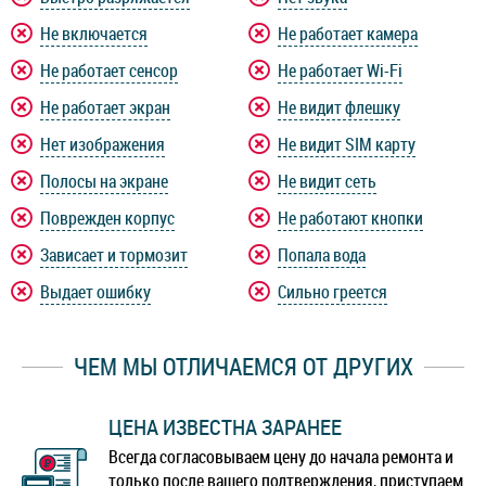
Не включается
Не работает камера
Не работает сенсор
Не работает Wi-Fi
Не работает экран
Не видит флешку
Нет изображения
Не видит SIM карту
Полосы на экране
Не видит сеть
Поврежден корпус
Не работают кнопки
Зависает и тормозит
Попала вода
Выдает ошибку
Сильно греется
ЧЕМ МЫ ОТЛИЧАЕМСЯ ОТ ДРУГИХ
ЦЕНА ИЗВЕСТНА ЗАРАНЕЕ
Всегда согласовываем цену до начала ремонта и
только после вашего подтверждения, приступаем