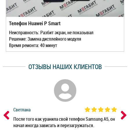
Телефон Huawei P Smart
Неисправность: Разбит экран, не показывал
Решение: Замена дисплейного модуля
Время ремонта: 40 минут
ОТЗЫВЫ НАШИХ КЛИЕНТОВ
Светлана
Дм
ным
После того как уранила свой телефон Samsung A5, он
Реб
начал иногда зависать и перезагружаться.
Ноу