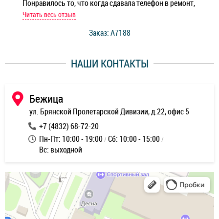
Понравилось то, что когда сдавала телефон в ремонт,
Беж
мастер при мне сделал быструю диагностику и сказал
Читать весь отзыв
Чит
стоимость ремонта. Спасибо мастерам за качество
Заказ: A7188
ее,
работы и оперативность!
уду
НАШИ КОНТАКТЫ
ь
Бежица
ул. Брянской Пролетарской Дивизии, д.22, офис 5
+7 (4832) 68-72-20
Пн-Пт: 10:00 - 19:00
Сб: 10:00 - 15:00
Вс: выходной