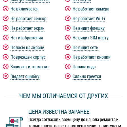
Не включается
Не работает камера
Не работает сенсор
Не работает Wi-Fi
Не работает экран
Не видит флешку
Нет изображения
Не видит SIM карту
Полосы на экране
Не видит сеть
Поврежден корпус
Не работают кнопки
Зависает и тормозит
Попала вода
Выдает ошибку
Сильно греется
ЧЕМ МЫ ОТЛИЧАЕМСЯ ОТ ДРУГИХ
ЦЕНА ИЗВЕСТНА ЗАРАНЕЕ
Всегда согласовываем цену до начала ремонта и
только после вашего подтверждения, приступаем