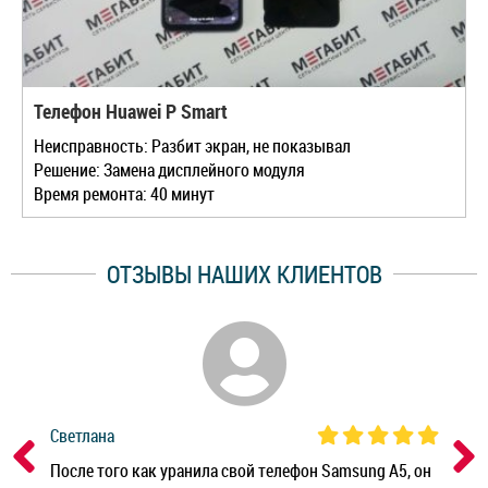
Телефон Huawei P Smart
Неисправность: Разбит экран, не показывал
Решение: Замена дисплейного модуля
Время ремонта: 40 минут
ОТЗЫВЫ НАШИХ КЛИЕНТОВ
Светлана
Дм
ным
После того как уранила свой телефон Samsung A5, он
Реб