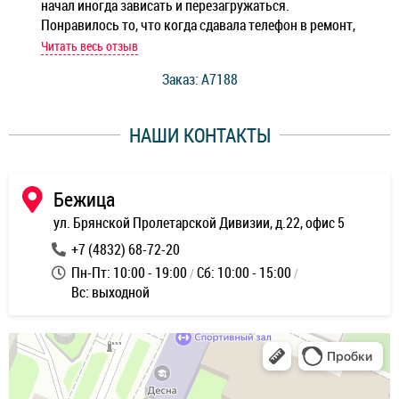
начал иногда зависать и перезагружаться.
Ноу
Понравилось то, что когда сдавала телефон в ремонт,
Беж
мастер при мне сделал быструю диагностику и сказал
Читать весь отзыв
Чит
стоимость ремонта. Спасибо мастерам за качество
Заказ: A7188
ее,
работы и оперативность!
уду
НАШИ КОНТАКТЫ
ь
Бежица
ул. Брянской Пролетарской Дивизии, д.22, офис 5
+7 (4832) 68-72-20
Пн-Пт: 10:00 - 19:00
Сб: 10:00 - 15:00
Вс: выходной