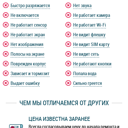
Быстро разряжается
Нет звука
Не включается
Не работает камера
Не работает сенсор
Не работает Wi-Fi
Не работает экран
Не видит флешку
Нет изображения
Не видит SIM карту
Полосы на экране
Не видит сеть
Поврежден корпус
Не работают кнопки
Зависает и тормозит
Попала вода
Выдает ошибку
Сильно греется
ЧЕМ МЫ ОТЛИЧАЕМСЯ ОТ ДРУГИХ
ЦЕНА ИЗВЕСТНА ЗАРАНЕЕ
Всегда согласовываем цену до начала ремонта и