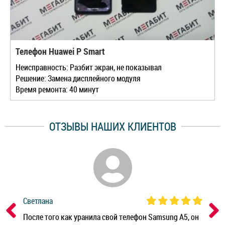
Телефон Huawei P Smart
Неисправность: Разбит экран, не показывал
Решение: Замена дисплейного модуля
Время ремонта: 40 минут
ОТЗЫВЫ НАШИХ КЛИЕНТОВ
Светлана
Дм
ным
После того как уранила свой телефон Samsung A5, он
Реб