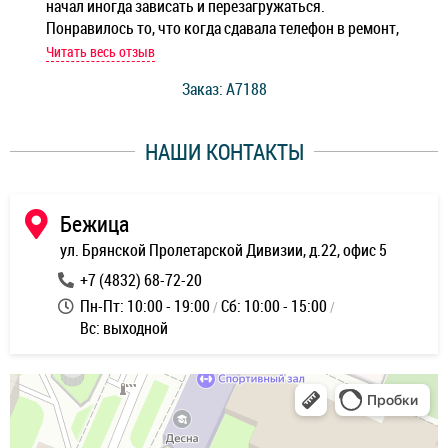
начал иногда зависать и перезагружаться.
Ноу
Понравилось то, что когда сдавала телефон в ремонт,
Беж
мастер при мне сделал быструю диагностику и сказал
Читать весь отзыв
Чит
стоимость ремонта. Спасибо мастерам за качество
Заказ: A7188
ее,
работы и оперативность!
уду
НАШИ КОНТАКТЫ
ь
Бежица
ул. Брянской Пролетарской Дивизии, д.22, офис 5
+7 (4832) 68-72-20
Пн-Пт: 10:00 - 19:00
Сб: 10:00 - 15:00
Вс: выходной