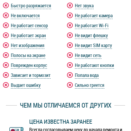
Быстро разряжается
Нет звука
Не включается
Не работает камера
Не работает сенсор
Не работает Wi-Fi
Не работает экран
Не видит флешку
Нет изображения
Не видит SIM карту
Полосы на экране
Не видит сеть
Поврежден корпус
Не работают кнопки
Зависает и тормозит
Попала вода
Выдает ошибку
Сильно греется
ЧЕМ МЫ ОТЛИЧАЕМСЯ ОТ ДРУГИХ
ЦЕНА ИЗВЕСТНА ЗАРАНЕЕ
Всегда согласовываем цену до начала ремонта и