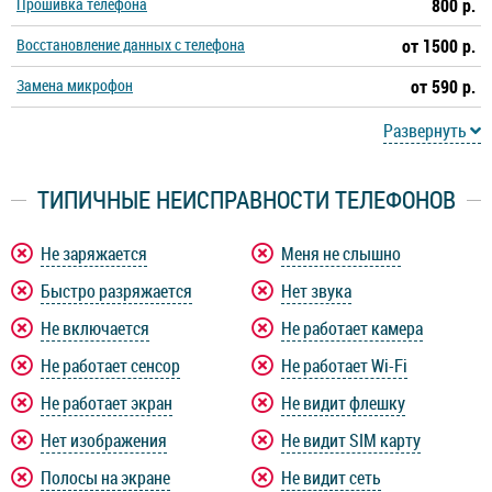
Прошивка телефона
800 р.
ZTE Blade A7 Vita
ZTE Blade A71
Восстановление данных с телефона
от 1500 р.
Замена микрофон
ZTE Blade A7S
ZTE Blade L130
от 590 р.
Развернуть
ZTE Blade L210
ZTE Blade L7
ТИПИЧНЫЕ НЕИСПРАВНОСТИ ТЕЛЕФОНОВ
ZTE Blade L8
ZTE Blade S6 Lite
Не заряжается
Меня не слышно
ZTE Blade V10
ZTE Blade V10 Vita
Быстро разряжается
Нет звука
ZTE Blade V20
ZTE Blade V2020
Не включается
Не работает камера
Не работает сенсор
Не работает Wi-Fi
ZTE Blade V2020 Smart
ZTE Blade V7
Не работает экран
Не видит флешку
Нет изображения
Не видит SIM карту
ZTE Blade V7 Plus
ZTE Blade V8
Полосы на экране
Не видит сеть