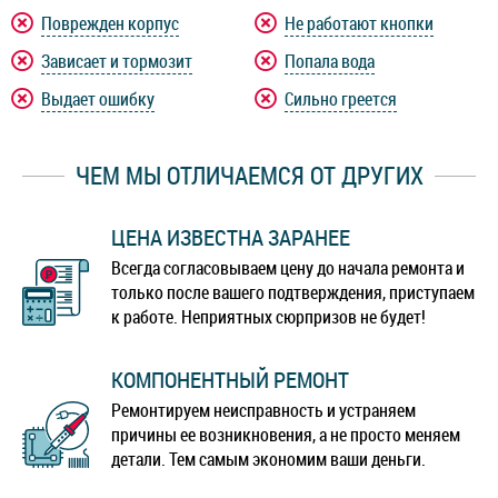
ZTE Blade V8 Lite
ZTE Blade V8 Mini
Поврежден корпус
Не работают кнопки
Зависает и тормозит
Попала вода
ZTE Blade V8 Pro
ZTE Blade V8C
Выдает ошибку
Сильно греется
ZTE Blade V9
ZTE Blade V9 Vita
ЧЕМ МЫ ОТЛИЧАЕМСЯ ОТ ДРУГИХ
ZTE Blade X3
ZTE Nubia M2
ЦЕНА ИЗВЕСТНА ЗАРАНЕЕ
ZTE Nubia M2 Lite
ZTE Nubia M2 Play
Всегда согласовываем цену до начала ремонта и
только после вашего подтверждения, приступаем
ZTE Nubia N1 Lite
ZTE Nubia N2
к работе. Неприятных сюрпризов не будет!
ZTE Nubia Red Magic 3
ZTE Nubia Red Magic 3s
КОМПОНЕНТНЫЙ РЕМОНТ
Ремонтируем неисправность и устраняем
ZTE Nubia Red Magic 5G
ZTE Nubia Red Magic 5S
причины ее возникновения, а не просто меняем
детали. Тем самым экономим ваши деньги.
ZTE Nubia Red Magic 6
ZTE Nubia Red Magic 6 Pro