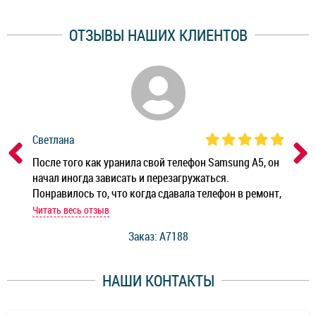
ОТЗЫВЫ НАШИХ КЛИЕНТОВ
Светлана
Дм
ным
После того как уранила свой телефон Samsung A5, он
Реб
начал иногда зависать и перезагружаться.
Ноу
Понравилось то, что когда сдавала телефон в ремонт,
Беж
мастер при мне сделал быструю диагностику и сказал
Читать весь отзыв
Чит
стоимость ремонта. Спасибо мастерам за качество
Заказ: A7188
ее,
работы и оперативность!
уду
НАШИ КОНТАКТЫ
ь