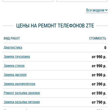
ZTE Blade 20 5G
ZTE Blade 20 Pro
Все модели
ZTE Blade 20 Smart
ZTE Blade A3
ЦЕНЫ НА РЕМОНТ ТЕЛЕФОНОВ ZTE
ZTE Blade A3 2020
ZTE Blade A330
ВИД РАБОТ
СТОИМОСТЬ
Диагностика
0
ZTE Blade A5 2019
ZTE Blade A5 2020
Замена тачскрина
от 990 р.
ZTE Blade A520
ZTE Blade A522
Замена стекла
от 990 р.
Замена дисплея
от 990 р.
ZTE Blade A530
ZTE Blade A6
Замена аккумулятора
от 390 р.
ZTE Blade A6 Lite
ZTE Blade A6 Max
Ремонт разъема зарядки
от 590 р.
Замена разъема питания
от 790 р.
ZTE Blade A7
ZTE Blade A7 2020