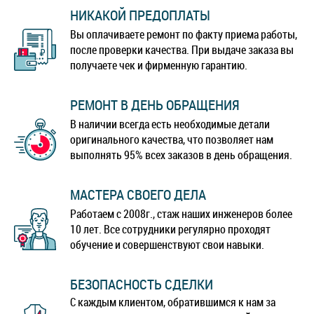
НИКАКОЙ ПРЕДОПЛАТЫ
ZTE Nubia Red Magic 6R
ZTE Nubia Red Magic 6s Pro
Вы оплачиваете ремонт по факту приема работы,
после проверки качества. При выдаче заказа вы
получаете чек и фирменную гарантию.
ZTE Nubia Red Magic Mars
ZTE Nubia V18
РЕМОНТ В ДЕНЬ ОБРАЩЕНИЯ
ZTE Nubia X
ZTE Nubia Z17
В наличии всегда есть необходимые детали
оригинального качества, что позволяет нам
ZTE Nubia Z17 Lite
ZTE Nubia Z17 Mini
выполнять 95% всех заказов в день обращения.
ZTE Nubia Z17 Mini S
ZTE Nubia Z17S
МАСТЕРА СВОЕГО ДЕЛА
Работаем с 2008г., стаж наших инженеров более
ZTE Nubia Z18 Mini
ZTE Nubia Z20
10 лет. Все сотрудники регулярно проходят
обучение и совершенствуют свои навыки.
ZTE Tempo Go
БЕЗОПАСНОСТЬ СДЕЛКИ
С каждым клиентом, обратившимся к нам за