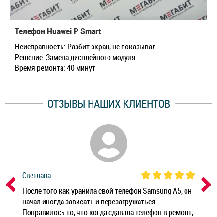
Телефон Huawei P Smart
Неисправность: Разбит экран, не показывал
Решение: Замена дисплейного модуля
Время ремонта: 40 минут
ОТЗЫВЫ НАШИХ КЛИЕНТОВ
Светлана
Дм
ным
После того как уранила свой телефон Samsung A5, он
Реб
начал иногда зависать и перезагружаться.
Ноу
Понравилось то, что когда сдавала телефон в ремонт,
Беж