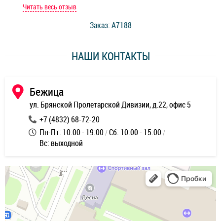
мастер при мне сделал быструю диагностику и сказал
Читать весь отзыв
Чит
стоимость ремонта. Спасибо мастерам за качество
Заказ: A7188
ее,
работы и оперативность!
уду
НАШИ КОНТАКТЫ
ь
Бежица
ул. Брянской Пролетарской Дивизии, д.22, офис 5
+7 (4832) 68-72-20
Пн-Пт: 10:00 - 19:00
Сб: 10:00 - 15:00
Вс: выходной