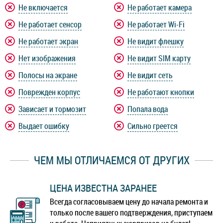
Не включается
Не работает камера
Не работает сенсор
Не работает Wi-Fi
Не работает экран
Не видит флешку
Нет изображения
Не видит SIM карту
Полосы на экране
Не видит сеть
Поврежден корпус
Не работают кнопки
Зависает и тормозит
Попала вода
Выдает ошибку
Сильно греется
ЧЕМ МЫ ОТЛИЧАЕМСЯ ОТ ДРУГИХ
ЦЕНА ИЗВЕСТНА ЗАРАНЕЕ
Всегда согласовываем цену до начала ремонта и
только после вашего подтверждения, приступаем