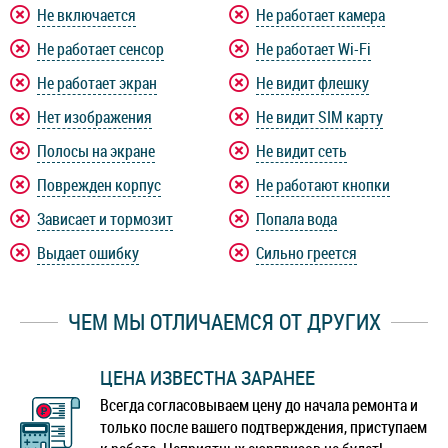
Не включается
Не работает камера
Не работает сенсор
Не работает Wi-Fi
Не работает экран
Не видит флешку
Нет изображения
Не видит SIM карту
Полосы на экране
Не видит сеть
Поврежден корпус
Не работают кнопки
Зависает и тормозит
Попала вода
Выдает ошибку
Сильно греется
ЧЕМ МЫ ОТЛИЧАЕМСЯ ОТ ДРУГИХ
ЦЕНА ИЗВЕСТНА ЗАРАНЕЕ
Всегда согласовываем цену до начала ремонта и
только после вашего подтверждения, приступаем