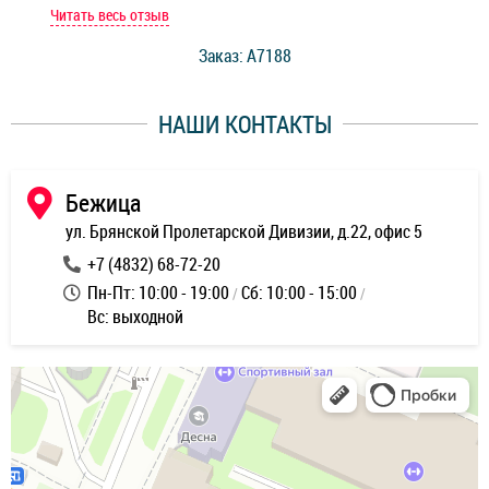
мастер при мне сделал быструю диагностику и сказал
Читать весь отзыв
Чит
стоимость ремонта. Спасибо мастерам за качество
Заказ: A7188
ее,
работы и оперативность!
уду
НАШИ КОНТАКТЫ
ь
Бежица
ул. Брянской Пролетарской Дивизии, д.22, офис 5
+7 (4832) 68-72-20
Пн-Пт: 10:00 - 19:00
Сб: 10:00 - 15:00
Вс: выходной