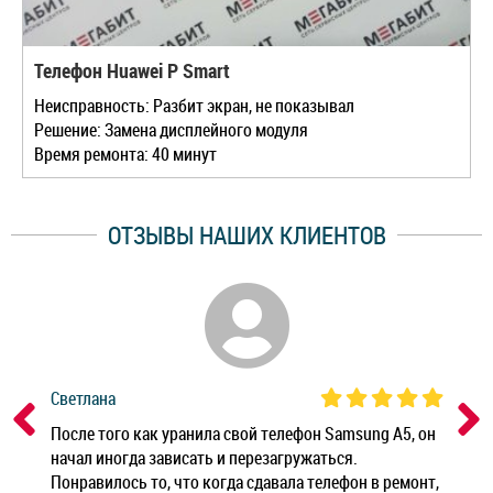
Телефон Huawei P Smart
Неисправность: Разбит экран, не показывал
Решение: Замена дисплейного модуля
Время ремонта: 40 минут
ОТЗЫВЫ НАШИХ КЛИЕНТОВ
Светлана
Дм
ным
После того как уранила свой телефон Samsung A5, он
Реб
начал иногда зависать и перезагружаться.
Ноу
Понравилось то, что когда сдавала телефон в ремонт,
Беж