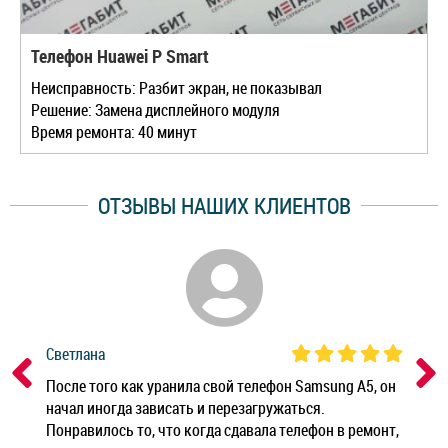
Телефон Huawei P Smart
Неисправность: Разбит экран, не показывал
Решение: Замена дисплейного модуля
Время ремонта: 40 минут
ОТЗЫВЫ НАШИХ КЛИЕНТОВ
Светлана
Дм
ным
После того как уранила свой телефон Samsung A5, он
Реб
начал иногда зависать и перезагружаться.
Ноу
Понравилось то, что когда сдавала телефон в ремонт,
Беж