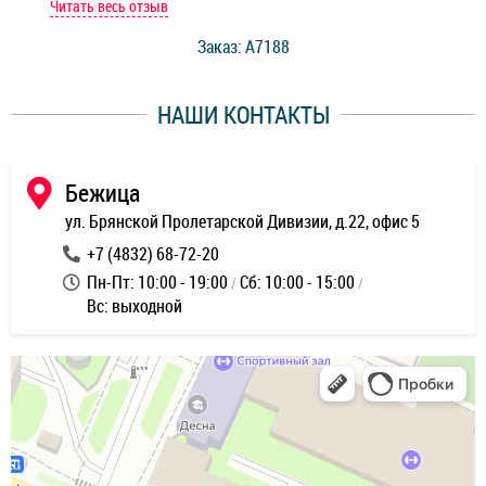
мастер при мне сделал быструю диагностику и сказал
Читать весь отзыв
Чит
стоимость ремонта. Спасибо мастерам за качество
Заказ: A7188
ее,
работы и оперативность!
уду
НАШИ КОНТАКТЫ
ь
Бежица
ул. Брянской Пролетарской Дивизии, д.22, офис 5
+7 (4832) 68-72-20
Пн-Пт: 10:00 - 19:00
Сб: 10:00 - 15:00
Вс: выходной