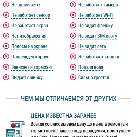
Не включается
Не работает камера
Не работает сенсор
Не работает Wi-Fi
Не работает экран
Не видит флешку
Нет изображения
Не видит SIM карту
Полосы на экране
Не видит сеть
Поврежден корпус
Не работают кнопки
Зависает и тормозит
Попала вода
Выдает ошибку
Сильно греется
ЧЕМ МЫ ОТЛИЧАЕМСЯ ОТ ДРУГИХ
ЦЕНА ИЗВЕСТНА ЗАРАНЕЕ
Всегда согласовываем цену до начала ремонта и
только после вашего подтверждения, приступаем