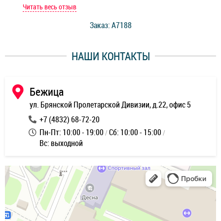
мастер при мне сделал быструю диагностику и сказал
Читать весь отзыв
Чит
стоимость ремонта. Спасибо мастерам за качество
Заказ: A7188
ее,
работы и оперативность!
уду
НАШИ КОНТАКТЫ
ь
Бежица
ул. Брянской Пролетарской Дивизии, д.22, офис 5
+7 (4832) 68-72-20
Пн-Пт: 10:00 - 19:00
Сб: 10:00 - 15:00
Вс: выходной