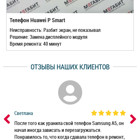
Телефон Huawei P Smart
Неисправность: Разбит экран, не показывал
Решение: Замена дисплейного модуля
Время ремонта: 40 минут
ОТЗЫВЫ НАШИХ КЛИЕНТОВ
Светлана
Дм
ным
После того как уранила свой телефон Samsung A5, он
Реб
начал иногда зависать и перезагружаться.
Ноу
Понравилось то, что когда сдавала телефон в ремонт,
Беж