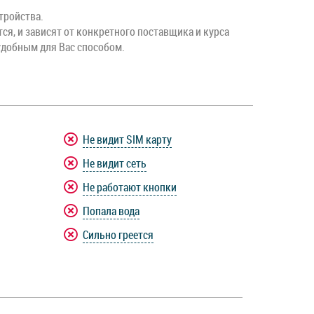
тройства.
тся, и зависят от конкретного поставщика и курса
удобным для Вас способом.
Не видит SIM карту
Не видит сеть
Не работают кнопки
Попала вода
Сильно греется