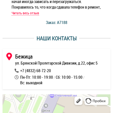
начал иногда зависать и перезагружаться.
Ноу
Понравилось то, что когда сдавала телефон в ремонт,
Беж
мастер при мне сделал быструю диагностику и сказал
Читать весь отзыв
Чит
стоимость ремонта. Спасибо мастерам за качество
Заказ: A7188
ее,
работы и оперативность!
уду
НАШИ КОНТАКТЫ
ь
Бежица
ул. Брянской Пролетарской Дивизии, д.22, офис 5
+7 (4832) 68-72-20
Пн-Пт: 10:00 - 19:00
Сб: 10:00 - 15:00
Вс: выходной