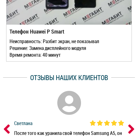
Телефон Huawei P Smart
Неисправность: Разбит экран, не показывал
Решение: Замена дисплейного модуля
Время ремонта: 40 минут
ОТЗЫВЫ НАШИХ КЛИЕНТОВ
Светлана
Дм
ным
После того как уранила свой телефон Samsung A5, он
Реб