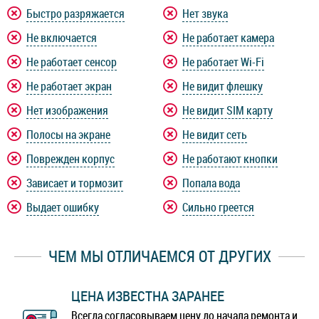
Быстро разряжается
Нет звука
Не включается
Не работает камера
Не работает сенсор
Не работает Wi-Fi
Не работает экран
Не видит флешку
Нет изображения
Не видит SIM карту
Полосы на экране
Не видит сеть
Поврежден корпус
Не работают кнопки
Зависает и тормозит
Попала вода
Выдает ошибку
Сильно греется
ЧЕМ МЫ ОТЛИЧАЕМСЯ ОТ ДРУГИХ
ЦЕНА ИЗВЕСТНА ЗАРАНЕЕ
Всегда согласовываем цену до начала ремонта и