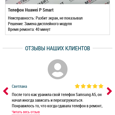
Телефон Huawei P Smart
Неисправность: Разбит экран, не показывал
Решение: Замена дисплейного модуля
Время ремонта: 40 минут
ОТЗЫВЫ НАШИХ КЛИЕНТОВ
Светлана
Дм
ным
После того как уранила свой телефон Samsung A5, он
Реб
начал иногда зависать и перезагружаться.
Ноу
Понравилось то, что когда сдавала телефон в ремонт,
Беж
мастер при мне сделал быструю диагностику и сказал
Читать весь отзыв
Чит