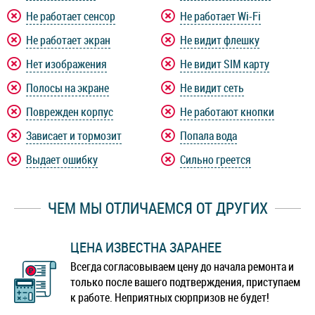
Не работает сенсор
Не работает Wi-Fi
Не работает экран
Не видит флешку
Нет изображения
Не видит SIM карту
Полосы на экране
Не видит сеть
Поврежден корпус
Не работают кнопки
Зависает и тормозит
Попала вода
Выдает ошибку
Сильно греется
ЧЕМ МЫ ОТЛИЧАЕМСЯ ОТ ДРУГИХ
ЦЕНА ИЗВЕСТНА ЗАРАНЕЕ
Всегда согласовываем цену до начала ремонта и
только после вашего подтверждения, приступаем
к работе. Неприятных сюрпризов не будет!