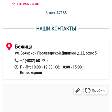
мастер при мне сделал быструю диагностику и сказал
Читать весь отзыв
Чит
стоимость ремонта. Спасибо мастерам за качество
Заказ: A7188
ее,
работы и оперативность!
уду
НАШИ КОНТАКТЫ
ь
Бежица
ул. Брянской Пролетарской Дивизии, д.22, офис 5
+7 (4832) 68-72-20
Пн-Пт: 10:00 - 19:00
Сб: 10:00 - 15:00
Вс: выходной