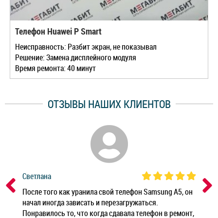
Телефон Huawei P Smart
Неисправность: Разбит экран, не показывал
Решение: Замена дисплейного модуля
Время ремонта: 40 минут
ОТЗЫВЫ НАШИХ КЛИЕНТОВ
Светлана
Дм
ным
После того как уранила свой телефон Samsung A5, он
Реб
начал иногда зависать и перезагружаться.
Ноу
Понравилось то, что когда сдавала телефон в ремонт,
Беж