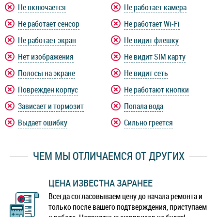
Не включается
Не работает камера
Не работает сенсор
Не работает Wi-Fi
Не работает экран
Не видит флешку
Нет изображения
Не видит SIM карту
Полосы на экране
Не видит сеть
Поврежден корпус
Не работают кнопки
Зависает и тормозит
Попала вода
Выдает ошибку
Сильно греется
ЧЕМ МЫ ОТЛИЧАЕМСЯ ОТ ДРУГИХ
ЦЕНА ИЗВЕСТНА ЗАРАНЕЕ
Всегда согласовываем цену до начала ремонта и
только после вашего подтверждения, приступаем