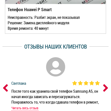
Телефон Huawei P Smart
Неисправность: Разбит экран, не показывал
Решение: Замена дисплейного модуля
Время ремонта: 40 минут
ОТЗЫВЫ НАШИХ КЛИЕНТОВ
Светлана
Дм
ным
После того как уранила свой телефон Samsung A5, он
Реб
начал иногда зависать и перезагружаться.
Ноу
Понравилось то, что когда сдавала телефон в ремонт,
Беж
мастер при мне сделал быструю диагностику и сказал
Читать весь отзыв
Чит