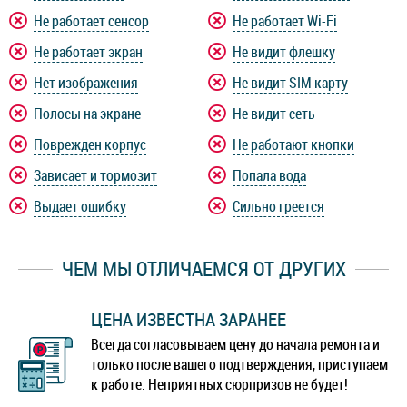
Не работает сенсор
Не работает Wi-Fi
Не работает экран
Не видит флешку
Нет изображения
Не видит SIM карту
Полосы на экране
Не видит сеть
Поврежден корпус
Не работают кнопки
Зависает и тормозит
Попала вода
Выдает ошибку
Сильно греется
ЧЕМ МЫ ОТЛИЧАЕМСЯ ОТ ДРУГИХ
ЦЕНА ИЗВЕСТНА ЗАРАНЕЕ
Всегда согласовываем цену до начала ремонта и
только после вашего подтверждения, приступаем
к работе. Неприятных сюрпризов не будет!