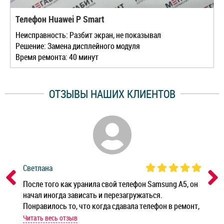
Телефон Huawei P Smart
Неисправность: Разбит экран, не показывал
Решение: Замена дисплейного модуля
Время ремонта: 40 минут
ОТЗЫВЫ НАШИХ КЛИЕНТОВ
Светлана
Дм
ным
После того как уранила свой телефон Samsung A5, он
Реб
начал иногда зависать и перезагружаться.
Ноу
Понравилось то, что когда сдавала телефон в ремонт,
Беж
мастер при мне сделал быструю диагностику и сказал
Читать весь отзыв
Чит