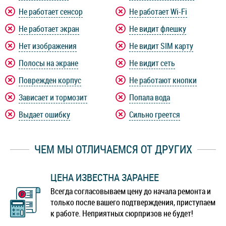
Не работает сенсор
Не работает Wi-Fi
Не работает экран
Не видит флешку
Нет изображения
Не видит SIM карту
Полосы на экране
Не видит сеть
Поврежден корпус
Не работают кнопки
Зависает и тормозит
Попала вода
Выдает ошибку
Сильно греется
ЧЕМ МЫ ОТЛИЧАЕМСЯ ОТ ДРУГИХ
ЦЕНА ИЗВЕСТНА ЗАРАНЕЕ
Всегда согласовываем цену до начала ремонта и
только после вашего подтверждения, приступаем
к работе. Неприятных сюрпризов не будет!