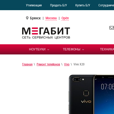
Утилизация
Продать Б/У
Купить Б/У
Сотруднич
Брянск
|
Москва
|
Орёл
НОУТБУКИ
ТЕЛЕФОНЫ
ТЕХНИКА
Главная
Ремонт телефонов
Vivo
Vivo X20