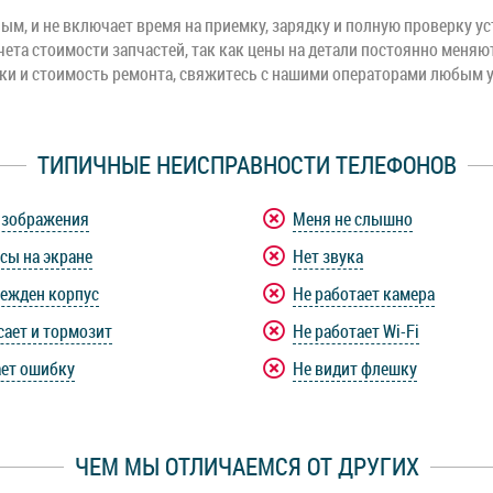
м, и не включает время на приемку, зарядку и полную проверку ус
чета стоимости запчастей, так как цены на детали постоянно меняю
оки и стоимость ремонта, свяжитесь с нашими операторами любым 
ТИПИЧНЫЕ НЕИСПРАВНОСТИ ТЕЛЕФОНОВ
изображения
Меня не слышно
сы на экране
Нет звука
ежден корпус
Не работает камера
сает и тормозит
Не работает Wi-Fi
ет ошибку
Не видит флешку
ЧЕМ МЫ ОТЛИЧАЕМСЯ ОТ ДРУГИХ