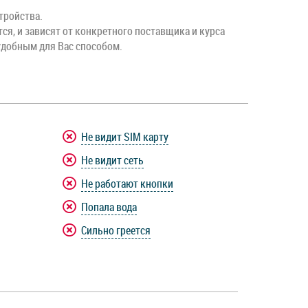
тройства.
тся, и зависят от конкретного поставщика и курса
удобным для Вас способом.
Не видит SIM карту
Не видит сеть
Не работают кнопки
Попала вода
Сильно греется