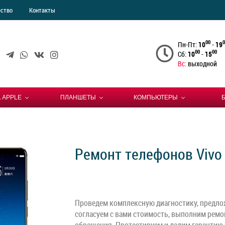
ество
Контакты
00
0
Пн-Пт:
10
-
19
00
00
Сб:
10
-
15
Вс:
выходной
 APPLE
ПЛАНШЕТЫ
КОМПЬЮТЕРЫ
Ремонт телефонов Vivo
Проведем комплексную диагностику, предло
согласуем с вами стоимость, выполним ремон