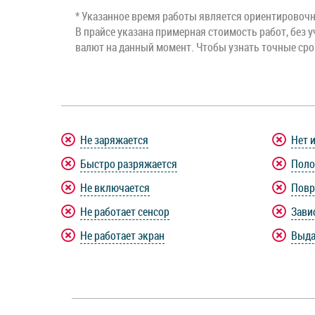
* Указанное время работы является ориентировочны
В прайсе указана примерная стоимость работ, без у
валют на данный момент. Чтобы узнать точные ср
Не заряжается
Нет 
Быстро разряжается
Поло
Не включается
Повр
Не работает сенсор
Зави
Не работает экран
Выда