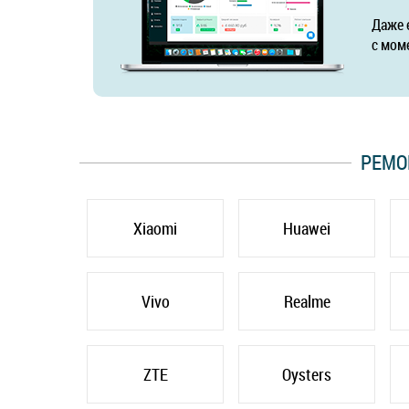
Даже 
с мом
РЕМО
Xiaomi
Huawei
Vivo
Realme
ZTE
Oysters