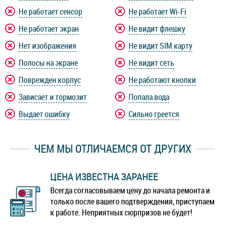
Не работает сенсор
Не работает Wi-Fi
Не работает экран
Не видит флешку
Нет изображения
Не видит SIM карту
Полосы на экране
Не видит сеть
Поврежден корпус
Не работают кнопки
Зависает и тормозит
Попала вода
Выдает ошибку
Сильно греется
ЧЕМ МЫ ОТЛИЧАЕМСЯ ОТ ДРУГИХ
ЦЕНА ИЗВЕСТНА ЗАРАНЕЕ
Всегда согласовываем цену до начала ремонта и
только после вашего подтверждения, приступаем
к работе. Неприятных сюрпризов не будет!