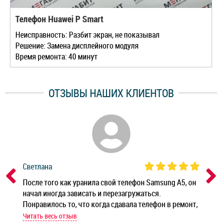
Телефон Huawei P Smart
Неисправность: Разбит экран, не показывал
Решение: Замена дисплейного модуля
Время ремонта: 40 минут
ОТЗЫВЫ НАШИХ КЛИЕНТОВ
Светлана
Дм
ным
После того как уранила свой телефон Samsung A5, он
Реб
начал иногда зависать и перезагружаться.
Ноу
Понравилось то, что когда сдавала телефон в ремонт,
Беж
мастер при мне сделал быструю диагностику и сказал
Читать весь отзыв
Чит