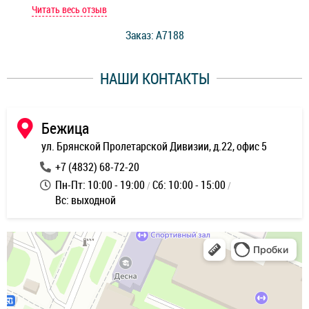
мастер при мне сделал быструю диагностику и сказал
Читать весь отзыв
Чит
стоимость ремонта. Спасибо мастерам за качество
Заказ: A7188
ее,
работы и оперативность!
уду
НАШИ КОНТАКТЫ
ь
Бежица
ул. Брянской Пролетарской Дивизии, д.22, офис 5
+7 (4832) 68-72-20
Пн-Пт: 10:00 - 19:00
Сб: 10:00 - 15:00
Вс: выходной