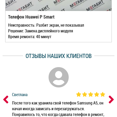
Телефон Huawei P Smart
Неисправность: Разбит экран, не показывал
Решение: Замена дисплейного модуля
Время ремонта: 40 минут
ОТЗЫВЫ НАШИХ КЛИЕНТОВ
Светлана
Дм
ным
После того как уранила свой телефон Samsung A5, он
Реб
начал иногда зависать и перезагружаться.
Ноу
Понравилось то, что когда сдавала телефон в ремонт,
Беж