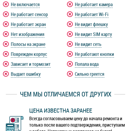
Не включается
Не работает камера
Не работает сенсор
Не работает Wi-Fi
Не работает экран
Не видит флешку
Нет изображения
Не видит SIM карту
Полосы на экране
Не видит сеть
Поврежден корпус
Не работают кнопки
Зависает и тормозит
Попала вода
Выдает ошибку
Сильно греется
ЧЕМ МЫ ОТЛИЧАЕМСЯ ОТ ДРУГИХ
ЦЕНА ИЗВЕСТНА ЗАРАНЕЕ
Всегда согласовываем цену до начала ремонта и
только после вашего подтверждения, приступаем