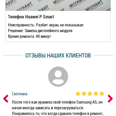
Телефон Huawei P Smart
Неисправность: Разбит экран, не показывал
Решение: Замена дисплейного модуля
Время ремонта: 40 минут
ОТЗЫВЫ НАШИХ КЛИЕНТОВ
Светлана
Дм
ным
После того как уранила свой телефон Samsung A5, он
Реб
начал иногда зависать и перезагружаться.
Ноу
Понравилось то, что когда сдавала телефон в ремонт,
Беж