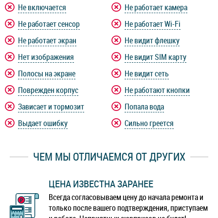
Не включается
Не работает камера
Не работает сенсор
Не работает Wi-Fi
Не работает экран
Не видит флешку
Нет изображения
Не видит SIM карту
Полосы на экране
Не видит сеть
Поврежден корпус
Не работают кнопки
Зависает и тормозит
Попала вода
Выдает ошибку
Сильно греется
ЧЕМ МЫ ОТЛИЧАЕМСЯ ОТ ДРУГИХ
ЦЕНА ИЗВЕСТНА ЗАРАНЕЕ
Всегда согласовываем цену до начала ремонта и
только после вашего подтверждения, приступаем