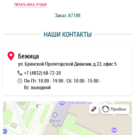
мастер при мне сделал быструю диагностику и сказал
Читать весь отзыв
Чит
стоимость ремонта. Спасибо мастерам за качество
Заказ: A7188
ее,
работы и оперативность!
уду
НАШИ КОНТАКТЫ
ь
Бежица
ул. Брянской Пролетарской Дивизии, д.22, офис 5
+7 (4832) 68-72-20
Пн-Пт: 10:00 - 19:00
Сб: 10:00 - 15:00
Вс: выходной