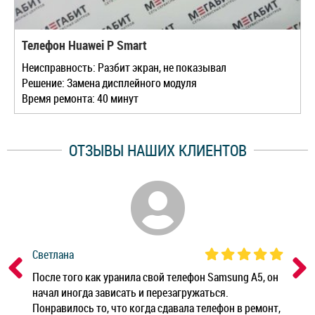
Телефон Huawei P Smart
Неисправность: Разбит экран, не показывал
Решение: Замена дисплейного модуля
Время ремонта: 40 минут
ОТЗЫВЫ НАШИХ КЛИЕНТОВ
Светлана
Дм
ным
После того как уранила свой телефон Samsung A5, он
Реб
начал иногда зависать и перезагружаться.
Ноу
Понравилось то, что когда сдавала телефон в ремонт,
Беж