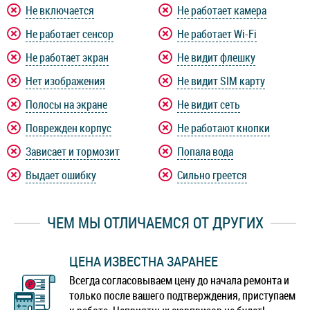
Не включается
Не работает камера
Не работает сенсор
Не работает Wi-Fi
Не работает экран
Не видит флешку
Нет изображения
Не видит SIM карту
Полосы на экране
Не видит сеть
Поврежден корпус
Не работают кнопки
Зависает и тормозит
Попала вода
Выдает ошибку
Сильно греется
ЧЕМ МЫ ОТЛИЧАЕМСЯ ОТ ДРУГИХ
ЦЕНА ИЗВЕСТНА ЗАРАНЕЕ
Всегда согласовываем цену до начала ремонта и
только после вашего подтверждения, приступаем