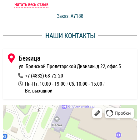
мастер при мне сделал быструю диагностику и сказал
Читать весь отзыв
Чит
стоимость ремонта. Спасибо мастерам за качество
Заказ: A7188
ее,
работы и оперативность!
уду
НАШИ КОНТАКТЫ
ь
Бежица
ул. Брянской Пролетарской Дивизии, д.22, офис 5
+7 (4832) 68-72-20
Пн-Пт: 10:00 - 19:00
Сб: 10:00 - 15:00
Вс: выходной