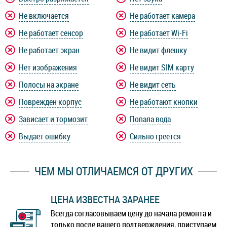
Не включается
Не работает камера
Не работает сенсор
Не работает Wi-Fi
Не работает экран
Не видит флешку
Нет изображения
Не видит SIM карту
Полосы на экране
Не видит сеть
Поврежден корпус
Не работают кнопки
Зависает и тормозит
Попала вода
Выдает ошибку
Сильно греется
ЧЕМ МЫ ОТЛИЧАЕМСЯ ОТ ДРУГИХ
ЦЕНА ИЗВЕСТНА ЗАРАНЕЕ
Всегда согласовываем цену до начала ремонта и
только после вашего подтверждения, приступаем