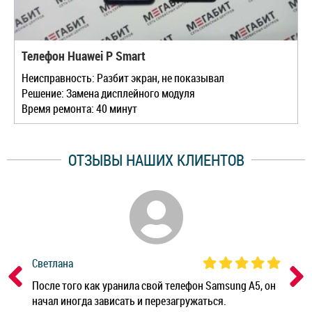
Телефон Huawei P Smart
Неисправность: Разбит экран, не показывал
Решение: Замена дисплейного модуля
Время ремонта: 40 минут
ОТЗЫВЫ НАШИХ КЛИЕНТОВ
Светлана
Дм
ным
После того как уранила свой телефон Samsung A5, он
Реб
начал иногда зависать и перезагружаться.
Ноу