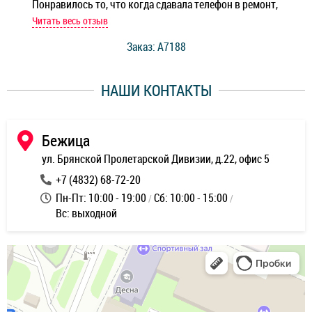
Понравилось то, что когда сдавала телефон в ремонт,
Беж
мастер при мне сделал быструю диагностику и сказал
Читать весь отзыв
Чит
стоимость ремонта. Спасибо мастерам за качество
Заказ: A7188
ее,
работы и оперативность!
уду
НАШИ КОНТАКТЫ
ь
Бежица
ул. Брянской Пролетарской Дивизии, д.22, офис 5
+7 (4832) 68-72-20
Пн-Пт: 10:00 - 19:00
Сб: 10:00 - 15:00
Вс: выходной