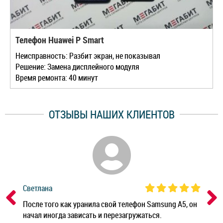
Телефон Huawei P Smart
Неисправность: Разбит экран, не показывал
Решение: Замена дисплейного модуля
Время ремонта: 40 минут
ОТЗЫВЫ НАШИХ КЛИЕНТОВ
Светлана
Дм
ным
После того как уранила свой телефон Samsung A5, он
Реб
начал иногда зависать и перезагружаться.
Ноу