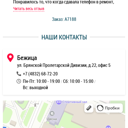
Понравилось то, что когда сдавала телефон в ремонт,
Беж
мастер при мне сделал быструю диагностику и сказал
Читать весь отзыв
Чит
стоимость ремонта. Спасибо мастерам за качество
Заказ: A7188
ее,
работы и оперативность!
уду
НАШИ КОНТАКТЫ
ь
Бежица
ул. Брянской Пролетарской Дивизии, д.22, офис 5
+7 (4832) 68-72-20
Пн-Пт: 10:00 - 19:00
Сб: 10:00 - 15:00
Вс: выходной