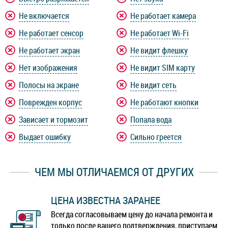
Не включается
Не работает камера
Не работает сенсор
Не работает Wi-Fi
Не работает экран
Не видит флешку
Нет изображения
Не видит SIM карту
Полосы на экране
Не видит сеть
Поврежден корпус
Не работают кнопки
Зависает и тормозит
Попала вода
Выдает ошибку
Сильно греется
ЧЕМ МЫ ОТЛИЧАЕМСЯ ОТ ДРУГИХ
ЦЕНА ИЗВЕСТНА ЗАРАНЕЕ
Всегда согласовываем цену до начала ремонта и
только после вашего подтверждения, приступаем