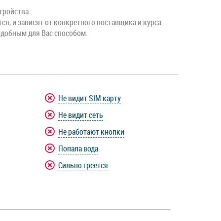
тройства.
тся, и зависят от конкретного поставщика и курса
удобным для Вас способом.
Не видит SIM карту
Не видит сеть
Не работают кнопки
Попала вода
Сильно греется