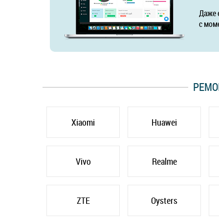
Даже 
с мом
РЕМО
Xiaomi
Huawei
Vivo
Realme
ZTE
Oysters