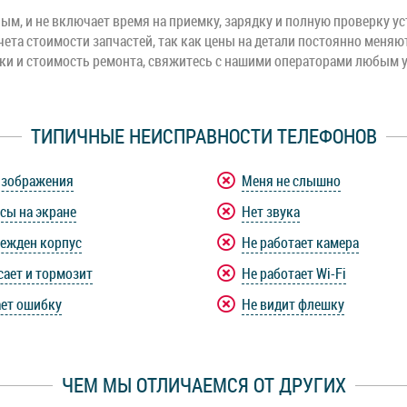
м, и не включает время на приемку, зарядку и полную проверку ус
чета стоимости запчастей, так как цены на детали постоянно меняю
оки и стоимость ремонта, свяжитесь с нашими операторами любым 
ТИПИЧНЫЕ НЕИСПРАВНОСТИ ТЕЛЕФОНОВ
изображения
Меня не слышно
сы на экране
Нет звука
ежден корпус
Не работает камера
сает и тормозит
Не работает Wi-Fi
ет ошибку
Не видит флешку
ЧЕМ МЫ ОТЛИЧАЕМСЯ ОТ ДРУГИХ