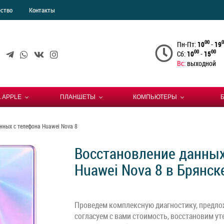
ество
Контакты
00
0
Пн-Пт:
10
-
19
00
00
Сб:
10
-
15
Вс:
выходной
 APPLE
ПЛАНШЕТЫ
КОМПЬЮТЕРЫ
нных с телефона Huawei Nova 8
Восстановление данных
Huawei Nova 8 в Брянск
Проведем комплексную диагностику, предло
согласуем с вами стоимость, восстановим у