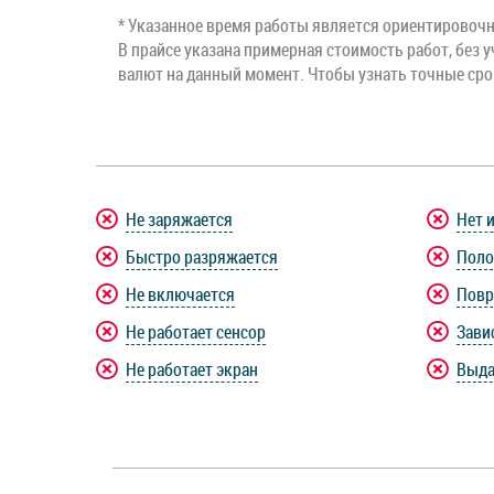
* Указанное время работы является ориентировочны
В прайсе указана примерная стоимость работ, без у
валют на данный момент. Чтобы узнать точные ср
Не заряжается
Нет 
Быстро разряжается
Поло
Не включается
Повр
Не работает сенсор
Зави
Не работает экран
Выда