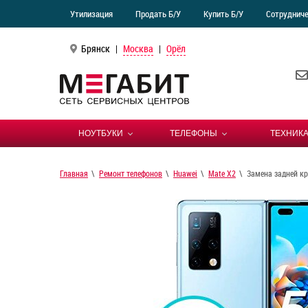
Утилизация
Продать Б/У
Купить Б/У
Сотруднич
Брянск
|
Москва
|
Орёл
НОУТБУКИ
ТЕЛЕФОНЫ
ТЕХНИКА
Главная
Ремонт телефонов
Huawei
Mate X2
Замена задней кр