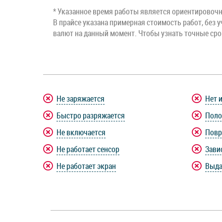
* Указанное время работы является ориентировочны
В прайсе указана примерная стоимость работ, без у
валют на данный момент. Чтобы узнать точные ср
Не заряжается
Нет 
Быстро разряжается
Поло
Не включается
Повр
Не работает сенсор
Зави
Не работает экран
Выда