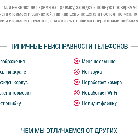
м, и не включает время на приемку, зарядку и полную проверку ус
чета стоимости запчастей, так как цены на детали постоянно меняю
оки и стоимость ремонта, свяжитесь с нашими операторами любым 
ТИПИЧНЫЕ НЕИСПРАВНОСТИ ТЕЛЕФОНОВ
изображения
Меня не слышно
сы на экране
Нет звука
ежден корпус
Не работает камера
сает и тормозит
Не работает Wi-Fi
ет ошибку
Не видит флешку
ЧЕМ МЫ ОТЛИЧАЕМСЯ ОТ ДРУГИХ