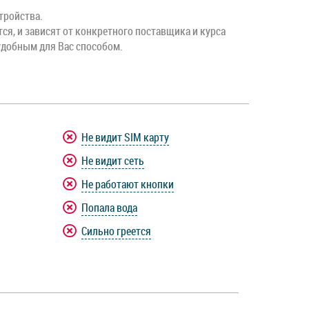
тройства.
тся, и зависят от конкретного поставщика и курса
удобным для Вас способом.
Не видит SIM карту
Не видит сеть
Не работают кнопки
Попала вода
Сильно греется