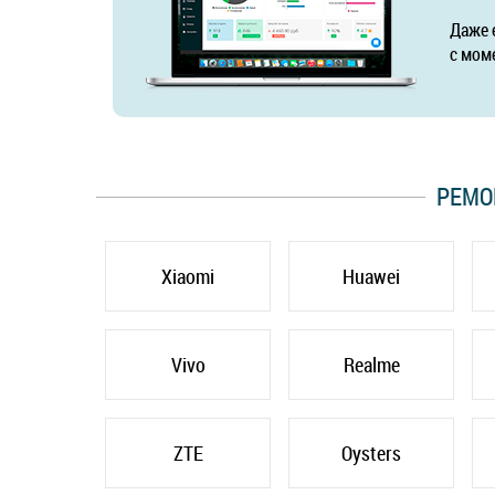
Даже 
с мом
РЕМО
Xiaomi
Huawei
Vivo
Realme
ZTE
Oysters