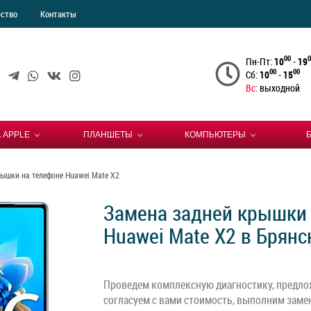
ество
Контакты
00
0
Пн-Пт:
10
-
19
00
00
Сб:
10
-
15
Вс:
выходной
 APPLE
ПЛАНШЕТЫ
КОМПЬЮТЕРЫ
ышки на телефоне Huawei Mate X2
Замена задней крышки 
Huawei Mate X2 в Брянс
Проведем комплексную диагностику, предло
согласуем с вами стоимость, выполним заме