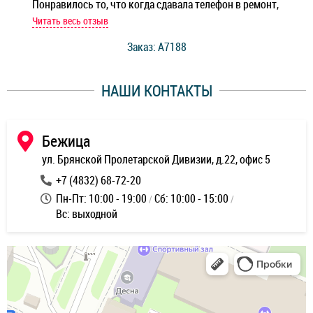
Понравилось то, что когда сдавала телефон в ремонт,
Беж
мастер при мне сделал быструю диагностику и сказал
Читать весь отзыв
Чит
стоимость ремонта. Спасибо мастерам за качество
Заказ: A7188
ее,
работы и оперативность!
уду
НАШИ КОНТАКТЫ
ь
Бежица
ул. Брянской Пролетарской Дивизии, д.22, офис 5
+7 (4832) 68-72-20
Пн-Пт: 10:00 - 19:00
Сб: 10:00 - 15:00
Вс: выходной