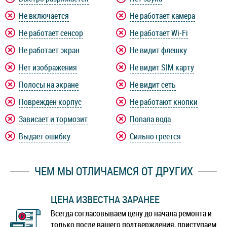
Не включается
Не работает камера
Не работает сенсор
Не работает Wi-Fi
Не работает экран
Не видит флешку
Нет изображения
Не видит SIM карту
Полосы на экране
Не видит сеть
Поврежден корпус
Не работают кнопки
Зависает и тормозит
Попала вода
Выдает ошибку
Сильно греется
ЧЕМ МЫ ОТЛИЧАЕМСЯ ОТ ДРУГИХ
ЦЕНА ИЗВЕСТНА ЗАРАНЕЕ
Всегда согласовываем цену до начала ремонта и
только после вашего подтверждения, приступаем