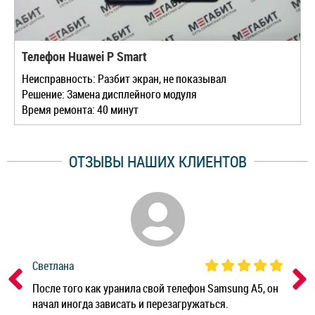
Телефон Huawei P Smart
Неисправность: Разбит экран, не показывал
Решение: Замена дисплейного модуля
Время ремонта: 40 минут
ОТЗЫВЫ НАШИХ КЛИЕНТОВ
Светлана
Дм
ным
После того как уранила свой телефон Samsung A5, он
Реб
начал иногда зависать и перезагружаться.
Ноу