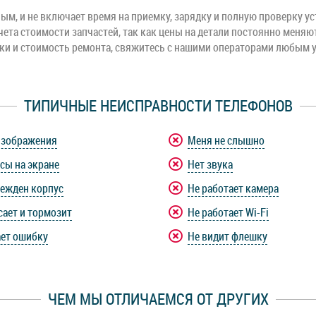
м, и не включает время на приемку, зарядку и полную проверку ус
чета стоимости запчастей, так как цены на детали постоянно меняю
оки и стоимость ремонта, свяжитесь с нашими операторами любым 
ТИПИЧНЫЕ НЕИСПРАВНОСТИ ТЕЛЕФОНОВ
изображения
Меня не слышно
сы на экране
Нет звука
ежден корпус
Не работает камера
сает и тормозит
Не работает Wi-Fi
ет ошибку
Не видит флешку
ЧЕМ МЫ ОТЛИЧАЕМСЯ ОТ ДРУГИХ