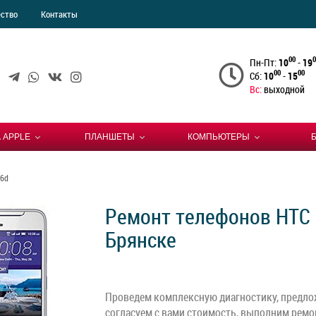
ество
Контакты
00
0
Пн-Пт:
10
-
19
00
00
Сб:
10
-
15
Вс:
выходной
 APPLE
ПЛАНШЕТЫ
КОМПЬЮТЕРЫ
26d
Ремонт телефонов HTC D
Брянске
Проведем комплексную диагностику, предло
согласуем с вами стоимость, выполним ремон