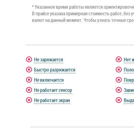
* Указанное время работы является ориентировочны
В прайсе указана примерная стоимость работ, без у
валют на данный момент. Чтобы узнать точные ср
Не заряжается
Нет 
Быстро разряжается
Поло
Не включается
Повр
Не работает сенсор
Зави
Не работает экран
Выда