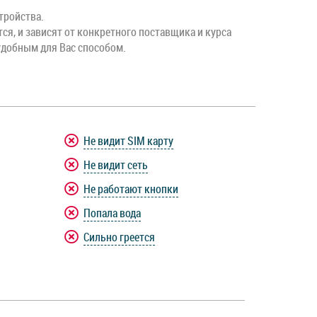
тройства.
тся, и зависят от конкретного поставщика и курса
удобным для Вас способом.
Не видит SIM карту
Не видит сеть
Не работают кнопки
Попала вода
Сильно греется