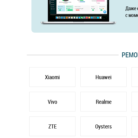
Даже 
с мом
РЕМО
Xiaomi
Huawei
Vivo
Realme
ZTE
Oysters