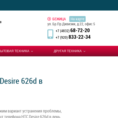
БЕЖИЦА
На карте
0
ул. Бр.Пр.Дивизии, д.22, офис 5
68-72-20
+7 (4832)
833-22-34
+7 (920)
БЫТОВАЯ ТЕХНИКА
ДРУГАЯ ТЕХНИКА
esire 626d в
жим вариант устранения проблемы,
т телефона HTC Desire 626d в день