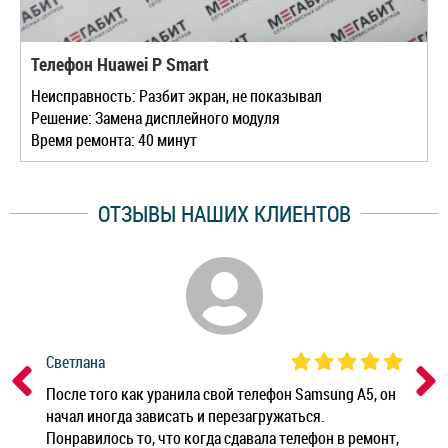
Телефон Huawei P Smart
Неисправность: Разбит экран, не показывал
Решение: Замена дисплейного модуля
Время ремонта: 40 минут
ОТЗЫВЫ НАШИХ КЛИЕНТОВ
Светлана
Дм
ным
После того как уранила свой телефон Samsung A5, он
Реб
начал иногда зависать и перезагружаться.
Ноу
Понравилось то, что когда сдавала телефон в ремонт,
Беж