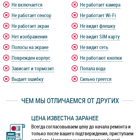
Не включается
Не работает камера
Не работает сенсор
Не работает Wi-Fi
Не работает экран
Не видит флешку
Нет изображения
Не видит SIM карту
Полосы на экране
Не видит сеть
Поврежден корпус
Не работают кнопки
Зависает и тормозит
Попала вода
Выдает ошибку
Сильно греется
ЧЕМ МЫ ОТЛИЧАЕМСЯ ОТ ДРУГИХ
ЦЕНА ИЗВЕСТНА ЗАРАНЕЕ
Всегда согласовываем цену до начала ремонта и
только после вашего подтверждения, приступаем