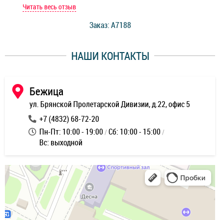
мастер при мне сделал быструю диагностику и сказал
Читать весь отзыв
Чит
стоимость ремонта. Спасибо мастерам за качество
Заказ: A7188
ее,
работы и оперативность!
уду
НАШИ КОНТАКТЫ
ь
Бежица
ул. Брянской Пролетарской Дивизии, д.22, офис 5
+7 (4832) 68-72-20
Пн-Пт: 10:00 - 19:00
Сб: 10:00 - 15:00
Вс: выходной