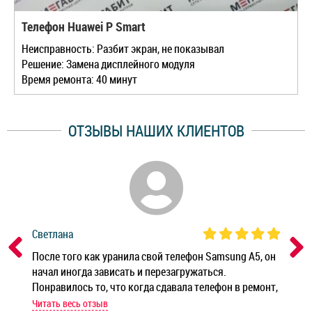
Телефон Huawei P Smart
Неисправность: Разбит экран, не показывал
Решение: Замена дисплейного модуля
Время ремонта: 40 минут
ОТЗЫВЫ НАШИХ КЛИЕНТОВ
Светлана
Дм
ным
После того как уранила свой телефон Samsung A5, он
Реб
начал иногда зависать и перезагружаться.
Ноу
Понравилось то, что когда сдавала телефон в ремонт,
Беж
мастер при мне сделал быструю диагностику и сказал
Читать весь отзыв
Чит