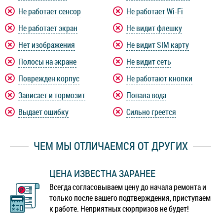
Не работает сенсор
Не работает Wi-Fi
Не работает экран
Не видит флешку
Нет изображения
Не видит SIM карту
Полосы на экране
Не видит сеть
Поврежден корпус
Не работают кнопки
Зависает и тормозит
Попала вода
Выдает ошибку
Сильно греется
ЧЕМ МЫ ОТЛИЧАЕМСЯ ОТ ДРУГИХ
ЦЕНА ИЗВЕСТНА ЗАРАНЕЕ
Всегда согласовываем цену до начала ремонта и
только после вашего подтверждения, приступаем
к работе. Неприятных сюрпризов не будет!