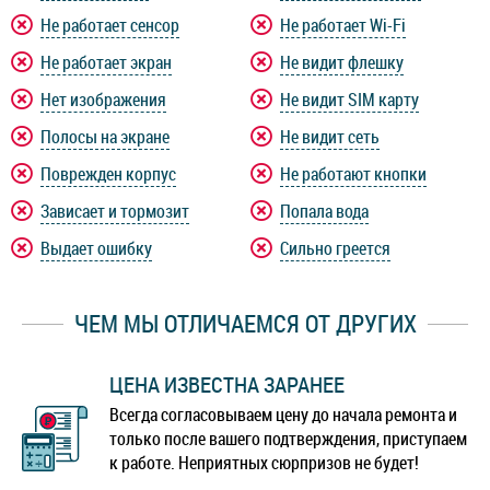
Не работает сенсор
Не работает Wi-Fi
Не работает экран
Не видит флешку
Нет изображения
Не видит SIM карту
Полосы на экране
Не видит сеть
Поврежден корпус
Не работают кнопки
Зависает и тормозит
Попала вода
Выдает ошибку
Сильно греется
ЧЕМ МЫ ОТЛИЧАЕМСЯ ОТ ДРУГИХ
ЦЕНА ИЗВЕСТНА ЗАРАНЕЕ
Всегда согласовываем цену до начала ремонта и
только после вашего подтверждения, приступаем
к работе. Неприятных сюрпризов не будет!