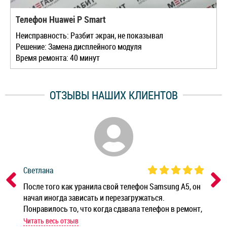
Телефон Huawei P Smart
Неисправность: Разбит экран, не показывал
Решение: Замена дисплейного модуля
Время ремонта: 40 минут
ОТЗЫВЫ НАШИХ КЛИЕНТОВ
Светлана
Дм
ным
После того как уранила свой телефон Samsung A5, он
Реб
начал иногда зависать и перезагружаться.
Ноу
Понравилось то, что когда сдавала телефон в ремонт,
Беж
мастер при мне сделал быструю диагностику и сказал
Читать весь отзыв
Чит