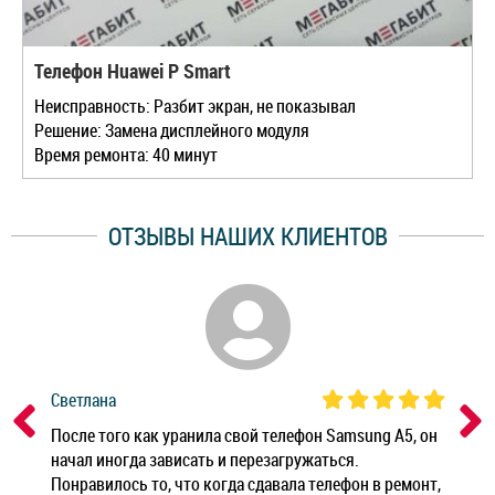
Телефон Huawei P Smart
Неисправность: Разбит экран, не показывал
Решение: Замена дисплейного модуля
Время ремонта: 40 минут
ОТЗЫВЫ НАШИХ КЛИЕНТОВ
Светлана
Дм
ным
После того как уранила свой телефон Samsung A5, он
Реб
начал иногда зависать и перезагружаться.
Ноу
Понравилось то, что когда сдавала телефон в ремонт,
Беж