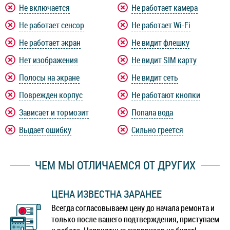
Не включается
Не работает камера
Не работает сенсор
Не работает Wi-Fi
Не работает экран
Не видит флешку
Нет изображения
Не видит SIM карту
Полосы на экране
Не видит сеть
Поврежден корпус
Не работают кнопки
Зависает и тормозит
Попала вода
Выдает ошибку
Сильно греется
ЧЕМ МЫ ОТЛИЧАЕМСЯ ОТ ДРУГИХ
ЦЕНА ИЗВЕСТНА ЗАРАНЕЕ
Всегда согласовываем цену до начала ремонта и
только после вашего подтверждения, приступаем