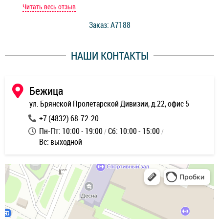
мастер при мне сделал быструю диагностику и сказал
Читать весь отзыв
Чит
стоимость ремонта. Спасибо мастерам за качество
Заказ: A7188
ее,
работы и оперативность!
уду
НАШИ КОНТАКТЫ
ь
Бежица
ул. Брянской Пролетарской Дивизии, д.22, офис 5
+7 (4832) 68-72-20
Пн-Пт: 10:00 - 19:00
Сб: 10:00 - 15:00
Вс: выходной