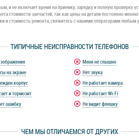
м, и не включает время на приемку, зарядку и полную проверку ус
чета стоимости запчастей, так как цены на детали постоянно меняю
оки и стоимость ремонта, свяжитесь с нашими операторами любым 
ТИПИЧНЫЕ НЕИСПРАВНОСТИ ТЕЛЕФОНОВ
изображения
Меня не слышно
сы на экране
Нет звука
ежден корпус
Не работает камера
сает и тормозит
Не работает Wi-Fi
ет ошибку
Не видит флешку
ЧЕМ МЫ ОТЛИЧАЕМСЯ ОТ ДРУГИХ