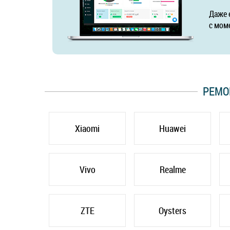
Даже 
с мом
РЕМО
Xiaomi
Huawei
Vivo
Realme
ZTE
Oysters