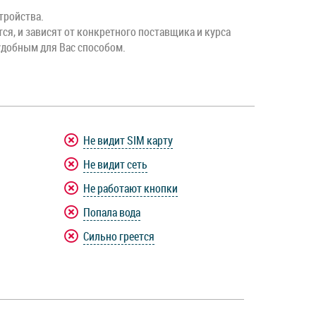
тройства.
тся, и зависят от конкретного поставщика и курса
удобным для Вас способом.
Не видит SIM карту
Не видит сеть
Не работают кнопки
Попала вода
Сильно греется