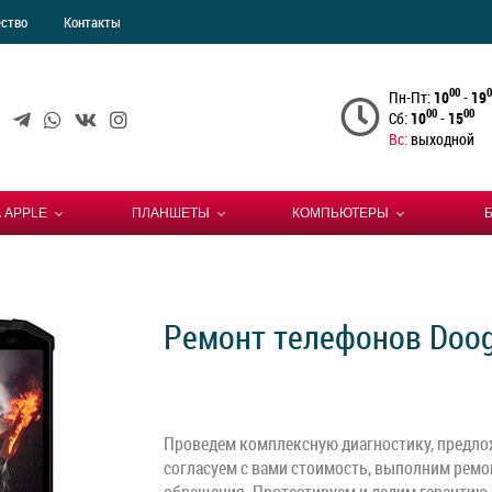
ество
Контакты
00
0
Пн-Пт:
10
-
19
00
00
Сб:
10
-
15
Вс:
выходной
 APPLE
ПЛАНШЕТЫ
КОМПЬЮТЕРЫ
Ремонт телефонов Doog
Проведем комплексную диагностику, предло
согласуем с вами стоимость, выполним ремо