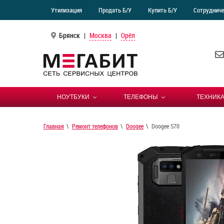
Утилизация
Продать Б/У
Купить Б/У
Сотруднич
Брянск
|
Москва
|
Орёл
НОУТБУКИ
ТЕЛЕФОНЫ
ТЕХНИКА
Главная
Ремонт телефонов
Doogee
Doogee S70