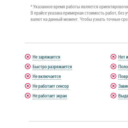
* Указанное время работы является ориентировочны
В прайсе указана примерная стоимость работ, без у
валют на данный момент. Чтобы узнать точные ср
Не заряжается
Нет 
Быстро разряжается
Поло
Не включается
Повр
Не работает сенсор
Зави
Не работает экран
Выда