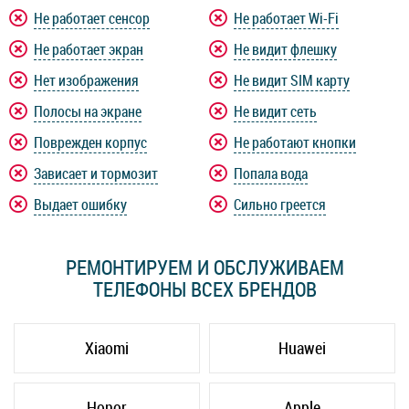
Не работает сенсор
Не работает Wi-Fi
Не работает экран
Не видит флешку
Нет изображения
Не видит SIM карту
Полосы на экране
Не видит сеть
Поврежден корпус
Не работают кнопки
Зависает и тормозит
Попала вода
Выдает ошибку
Сильно греется
РЕМОНТИРУЕМ И ОБСЛУЖИВАЕМ
ТЕЛЕФОНЫ ВСЕХ БРЕНДОВ
Xiaomi
Huawei
Honor
Apple