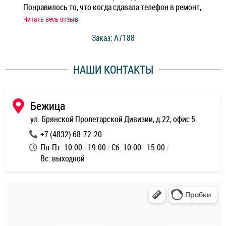
Понравилось то, что когда сдавала телефон в ремонт,
Беж
мастер при мне сделал быструю диагностику и сказал
Читать весь отзыв
Чит
стоимость ремонта. Спасибо мастерам за качество
Заказ: A7188
ее,
работы и оперативность!
уду
НАШИ КОНТАКТЫ
ь
Бежица
ул. Брянской Пролетарской Дивизии, д.22, офис 5
+7 (4832) 68-72-20
Пн-Пт: 10:00 - 19:00
Сб: 10:00 - 15:00
Вс: выходной