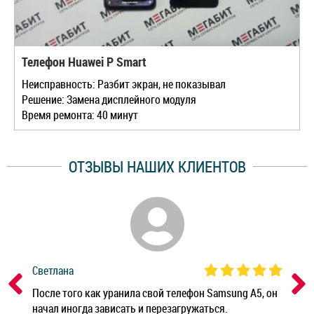
Телефон Huawei P Smart
Неисправность: Разбит экран, не показывал
Решение: Замена дисплейного модуля
Время ремонта: 40 минут
ОТЗЫВЫ НАШИХ КЛИЕНТОВ
Светлана
Дм
ным
После того как уранила свой телефон Samsung A5, он
Реб
начал иногда зависать и перезагружаться.
Ноу