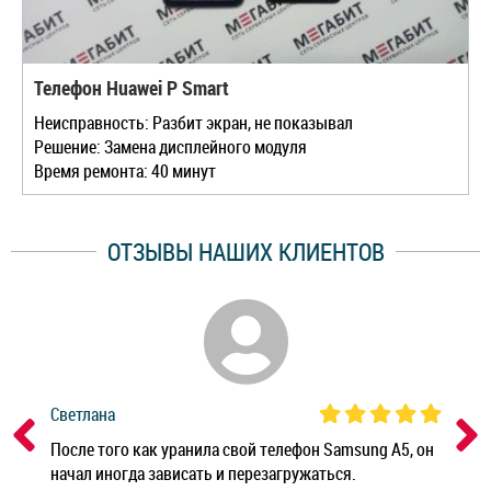
Телефон Huawei P Smart
Неисправность: Разбит экран, не показывал
Решение: Замена дисплейного модуля
Время ремонта: 40 минут
ОТЗЫВЫ НАШИХ КЛИЕНТОВ
Светлана
Дм
ным
После того как уранила свой телефон Samsung A5, он
Реб
начал иногда зависать и перезагружаться.
Ноу