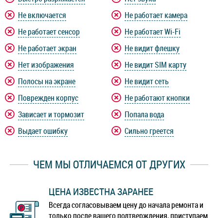
Не включается
Не работает камера
Не работает сенсор
Не работает Wi-Fi
Не работает экран
Не видит флешку
Нет изображения
Не видит SIM карту
Полосы на экране
Не видит сеть
Поврежден корпус
Не работают кнопки
Зависает и тормозит
Попала вода
Выдает ошибку
Сильно греется
ЧЕМ МЫ ОТЛИЧАЕМСЯ ОТ ДРУГИХ
ЦЕНА ИЗВЕСТНА ЗАРАНЕЕ
Всегда согласовываем цену до начала ремонта и
только после вашего подтверждения, приступаем