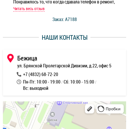
Понравилось то, что когда сдавала телефон в ремонт,
Беж
мастер при мне сделал быструю диагностику и сказал
Читать весь отзыв
Чит
стоимость ремонта. Спасибо мастерам за качество
Заказ: A7188
ее,
работы и оперативность!
уду
НАШИ КОНТАКТЫ
ь
Бежица
ул. Брянской Пролетарской Дивизии, д.22, офис 5
+7 (4832) 68-72-20
Пн-Пт: 10:00 - 19:00
Сб: 10:00 - 15:00
Вс: выходной