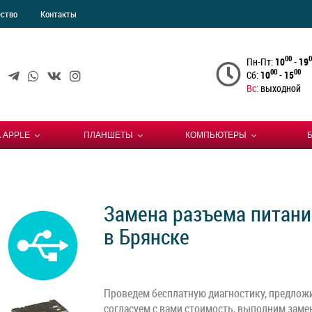
ество
Контакты
00
0
Пн-Пт:
10
-
19
00
00
Сб:
10
-
15
Вс:
выходной
 APPLE
ПЛАНШЕТЫ
КОМПЬЮТЕРЫ
Замена разъема питани
в Брянске
Проведем бесплатную диагностику, предлож
согласуем с вами стоимость, выполним замен