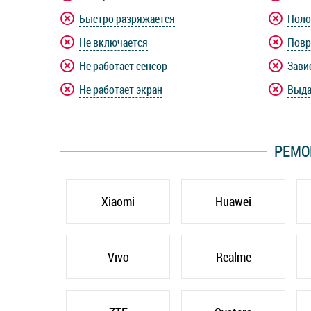
Быстро разряжается
Поло
Не включается
Повр
Не работает сенсор
Зави
Не работает экран
Выда
РЕМО
Xiaomi
Huawei
Vivo
Realme