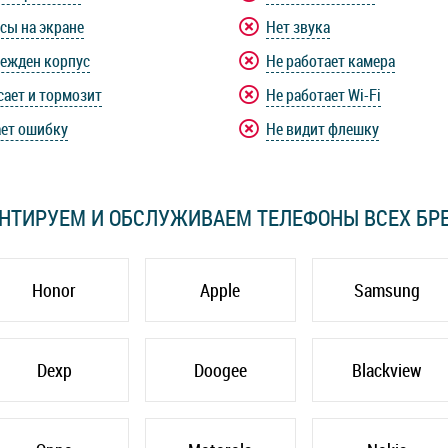
сы на экране
Нет звука
ежден корпус
Не работает камера
сает и тормозит
Не работает Wi-Fi
ет ошибку
Не видит флешку
НТИРУЕМ И ОБСЛУЖИВАЕМ ТЕЛЕФОНЫ ВСЕХ БР
Honor
Apple
Samsung
Dexp
Doogee
Blackview