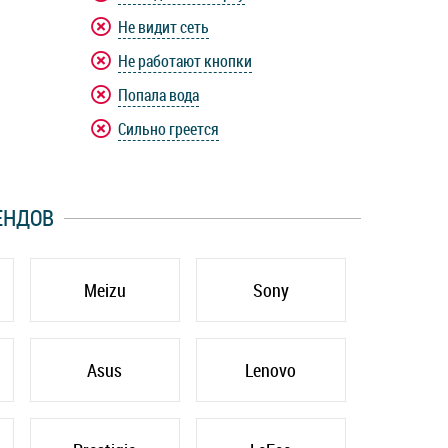
Не видит сеть
Не работают кнопки
Попала вода
Сильно греется
ЕНДОВ
Meizu
Sony
Asus
Lenovo