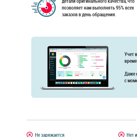
детали оригинального качества, что
позволяет нам выполнять 95% всех
заказов в день обращения.
Учет 
време
Даже 
с мом
Не заряжается
Нет 