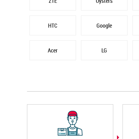
ZTE
Oysters
HTC
Google
Acer
LG