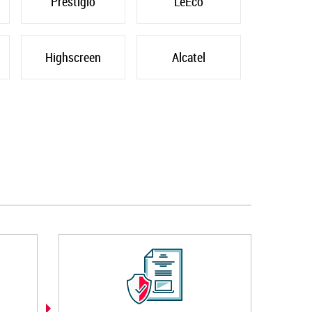
Prestigio
LeEco
Highscreen
Alcatel