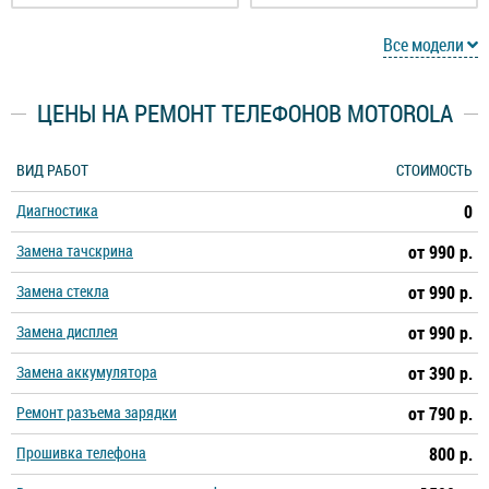
Motorola Moto E5 Play
Motorola Moto E5 Plus
Все модели
Motorola Moto E6 Plus
Motorola Moto E7 Plus
ЦЕНЫ НА РЕМОНТ ТЕЛЕФОНОВ MOTOROLA
Moto G Power 2022
Motorola Moto G Stylus
ВИД РАБОТ
СТОИМОСТЬ
Диагностика
0
Motorola Moto G200 5G
Motorola Moto G31
Замена тачскрина
от 990 р.
Motorola Moto G41
Motorola Moto G5
Замена стекла
от 990 р.
Замена дисплея
от 990 р.
Motorola Moto G50
Motorola Moto G5s
Замена аккумулятора
от 390 р.
Motorola Moto G5s Plus
Motorola Moto G6
Ремонт разъема зарядки
от 790 р.
Прошивка телефона
800 р.
Motorola Moto G6 Plus
Motorola Moto G7