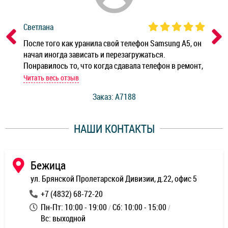
Светлана
Дм
ным
После того как уранила свой телефон Samsung A5, он
Реб
начал иногда зависать и перезагружаться.
Ноу
Понравилось то, что когда сдавала телефон в ремонт,
Беж
мастер при мне сделал быструю диагностику и сказал
Читать весь отзыв
Чит
стоимость ремонта. Спасибо мастерам за качество
Заказ: A7188
ее,
работы и оперативность!
уду
НАШИ КОНТАКТЫ
ь
Бежица
ул. Брянской Пролетарской Дивизии, д.22, офис 5
+7 (4832) 68-72-20
Пн-Пт: 10:00 - 19:00
Сб: 10:00 - 15:00
Вс: выходной