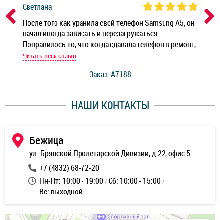
Светлана
Дм
ным
После того как уранила свой телефон Samsung A5, он
Реб
начал иногда зависать и перезагружаться.
Ноу
Понравилось то, что когда сдавала телефон в ремонт,
Беж
мастер при мне сделал быструю диагностику и сказал
Читать весь отзыв
Чит
стоимость ремонта. Спасибо мастерам за качество
Заказ: A7188
ее,
работы и оперативность!
уду
НАШИ КОНТАКТЫ
ь
Бежица
ул. Брянской Пролетарской Дивизии, д.22, офис 5
+7 (4832) 68-72-20
Пн-Пт: 10:00 - 19:00
Сб: 10:00 - 15:00
Вс: выходной