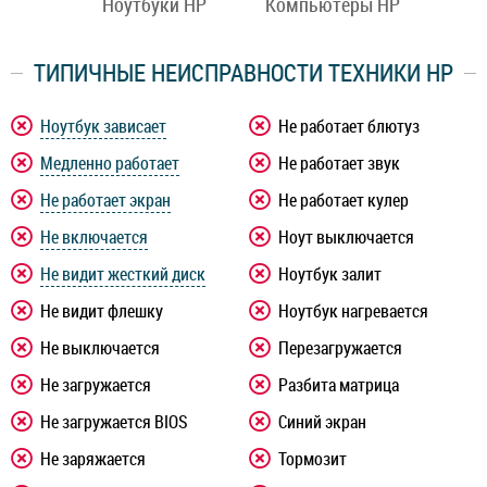
ы HP
Ноутбуки HP
Компьютеры HP
Мон
ТИПИЧНЫЕ НЕИСПРАВНОСТИ ТЕХНИКИ HP
Ноутбук зависает
Не работает блютуз
Медленно работает
Не работает звук
Не работает экран
Не работает кулер
Не включается
Ноут выключается
Не видит жесткий диск
Ноутбук залит
Не видит флешку
Ноутбук нагревается
Не выключается
Перезагружается
Не загружается
Разбита матрица
Не загружается BIOS
Синий экран
Не заряжается
Тормозит