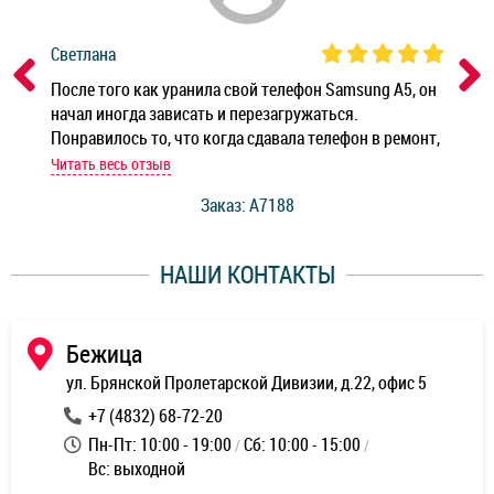
Светлана
Дм
ным
После того как уранила свой телефон Samsung A5, он
Реб
начал иногда зависать и перезагружаться.
Ноу
Понравилось то, что когда сдавала телефон в ремонт,
Беж
мастер при мне сделал быструю диагностику и сказал
Читать весь отзыв
Чит
стоимость ремонта. Спасибо мастерам за качество
Заказ: A7188
ее,
работы и оперативность!
уду
НАШИ КОНТАКТЫ
ь
Бежица
ул. Брянской Пролетарской Дивизии, д.22, офис 5
+7 (4832) 68-72-20
Пн-Пт: 10:00 - 19:00
Сб: 10:00 - 15:00
Вс: выходной